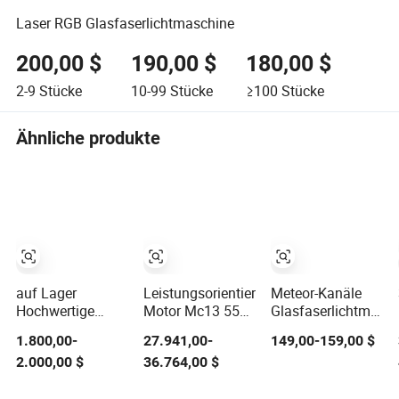
Laser RGB Glasfaserlichtmaschine
200,00 $
190,00 $
180,00 $
2-9
Stücke
10-99
Stücke
≥100
Stücke
Ähnliche produkte
auf Lager
Leistungsorientierter
Meteor-Kanäle
Hochwertige
Motor Mc13 55
Glasfaserlichtmasc
Neue 4jb1 4jb1t
für leichte
mit APP und
1.800,00-
27.941,00-
149,00-159,00 $
Komplett Diesel-
Fischerboote
Fernbedienung
2.000,00 $
36.764,00 $
Motorenbaugruppe
4-Cylinder Turbo-