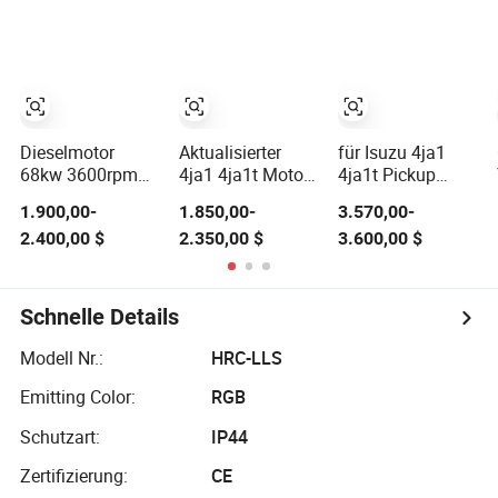
Motor Ersatzteile
optional mit
Getriebe für Isuzu
Leichtlastwagen-
Pickups
Dieselmotor
Aktualisierter
für Isuzu 4ja1
68kw 3600rpm
4ja1 4ja1t Motor
4ja1t Pickup
4jb1t Dieselmotor
Komplett für
Leichtlastwagen
1.900,00-
1.850,00-
3.570,00-
für
Isuzu 2.8t Pickup
Motorbaugruppe
2.400,00 $
2.350,00 $
3.600,00 $
Leichtlastwagen
Leichtlastwagen
Langblock
Jx1030 Jx1040
Kurzblock Motor
Komplett 2.5/2.5t
Dieselmotor
Schnelle Details
Modell Nr.:
HRC-LLS
Emitting Color:
RGB
Schutzart:
IP44
Zertifizierung:
CE