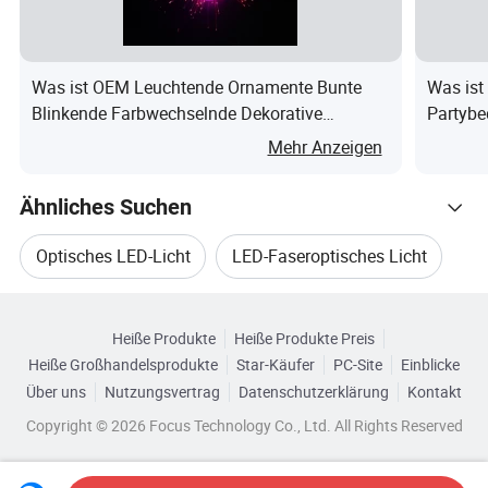
Was ist OEM Leuchtende Ornamente Bunte
Was ist
Blinkende Farbwechselnde Dekorative
Partybe
Faseroptiklichter
Hochzei
Mehr Anzeigen
Fernbed
Ähnliches Suchen
Optisches LED-Licht
LED-Faseroptisches Licht
Durchsuchen Sie nach Kategorien
Faser Pool Licht
LED-Faserlichtquelle
Heiße Produkte
Heiße Produkte Preis
Heiße Großhandelsprodukte
Star-Käufer
PC-Site
Einblicke
Faser-Solarlicht
Faserbeleuchtung Licht
Über uns
Nutzungsvertrag
Datenschutzerklärung
Kontakt
Copyright © 2026 Focus Technology Co., Ltd. All Rights Reserved