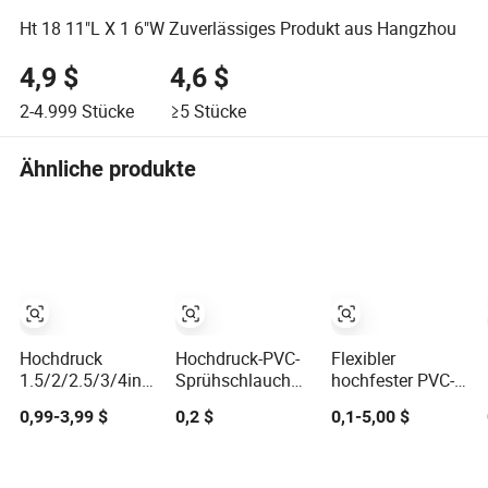
Ht 18 11"L X 1 6"W Zuverlässiges Produkt aus Hangzhou
4,9 $
4,6 $
2-4.999
Stücke
≥5
Stücke
Ähnliche produkte
Hochdruck
Hochdruck-PVC-
Flexibler
1.5/2/2.5/3/4inch
Sprühschlauch
hochfester PVC-
PVC/TPU/Gummi
3/8inch, 5/16inch
Stahlseilverstärkter
0,99-3,99 $
0,2 $
0,1-5,00 $
resistente flexible
3/4inch 1inch
Spiralschlauch
Wasser Layflat
flexibler PVC-
Canvas
Faserverstärkter