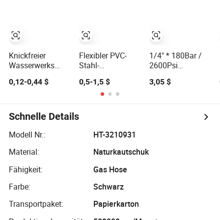
Auskleidung
Geflechtschlauch
Feuerhydrantenschrank
PVC-Gas-
Löschschlauch
Flüssiggasschlauch
Knickfreier
Flexibler PVC-
1/4" * 180Bar /
Wasserwerks
Stahl-
2600Psi
leichter flexibler
Drahtschlauch /
Hochdruckreiniger
0,12-0,44 $
0,5-1,5 $
3,05 $
PVC-Garten-
Saugschlauch /
Kunststoffschlauch
Schlauch
Gartenschlauch /
für Karcher K
Flachschlauch
Serie
Bewässerungsrohr
Hochdruckreiniger
Schnelle Details
Wasserversorgungsrohr
flexibler PVC
PVC-Rohr
Schlauch
Modell Nr.:
HT-3210931
hydraulischer
Material:
Naturkautschuk
Wasserstrahlschlau
Fähigkeit:
Gas Hose
Farbe:
Schwarz
Transportpaket:
Papierkarton