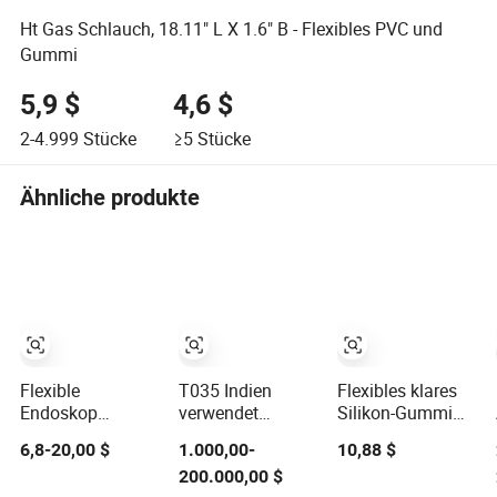
Ht Gas Schlauch, 18.11" L X 1.6" B - Flexibles PVC und
Gummi
5,9 $
4,6 $
2-4.999
Stücke
≥5
Stücke
Ähnliche produkte
Flexible
T035 Indien
Flexibles klares
Endoskop
verwendet
Silikon-Gummi
Ersatzteile
Aufblasbarer
für
6,8-20,00 $
1.000,00-
10,88 $
Hochwertig Dünn
Gummidammstaum
maßgeschneiderte
200.000,00 $
Weich Biegung
USA Flexible
Fußpflegeeinlagen