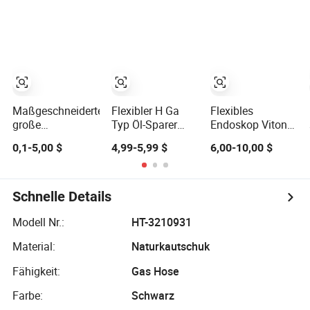
Gummi 13.0mm
Rubber Weir Für
Flusswasser
Maßgeschneiderte
Flexibler H Ga
Flexibles
große
Typ Öl-Sparer
Endoskop Viton
ölbeständige
Gummi mit Öl-
Biegegummi
0,1-5,00 $
4,99-5,99 $
6,00-10,00 $
runde flexible
und
Außendurchmesser
Gummi-NBR-
Hochdruckbeständigkeit
9.8mm Länge
Balgstaubschutzhaube
130mm
Wandstärke
Schnelle Details
0.5mm für
Olympus Pentax
Modell Nr.:
HT-3210931
Fujinon
Material:
Naturkautschuk
therapeutischen
Koloskop Gummi
Fähigkeit:
Gas Hose
Farbe:
Schwarz