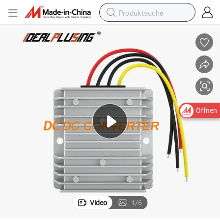
tifizierung
Fabrik Herstellung DC zu DC Wandler 5V bis 12V 5A mit CE- und RoHS-Zer
Öffnen
Video
1
/
6