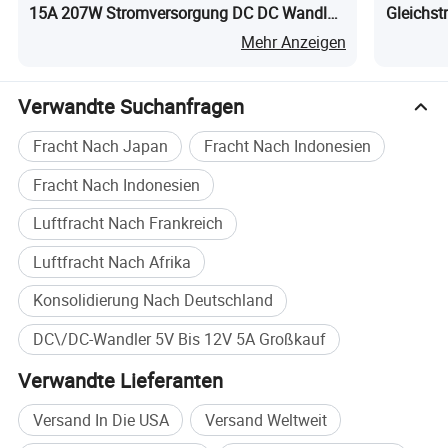
15A 207W Stromversorgung DC DC Wandler
Gleichs
MODELL:IPS-DTD12S2860 DC-DC-WANDLER
MODELL:IPS-DTD24S4850 DC-WANDLER
MODELL:IPS-DTD48S1240 DC-DC-WANDLER
28VDC 60A 1680W
12VDC 40A 480W
48VDC 50A 2400W
für LED
48V 64V
Mehr Anzeigen
3000W Re
Detaillierte Fotos
Verwandte Suchanfragen
Fracht Nach Japan
Fracht Nach Indonesien
Fracht Nach Indonesien
Luftfracht Nach Frankreich
Luftfracht Nach Afrika
Konsolidierung Nach Deutschland
DC\/DC-Wandler 5V Bis 12V 5A Großkauf
Verwandte Lieferanten
Versand In Die USA
Versand Weltweit