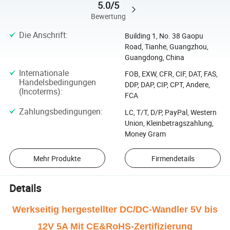
5.0/5
Bewertung
Die Anschrift
:
Building 1, No. 38 Gaopu
Road, Tianhe, Guangzhou,
Guangdong, China
Internationale
FOB, EXW, CFR, CIF, DAT, FAS,
Handelsbedingungen
DDP, DAP, CIP, CPT, Andere,
(Incoterms)
:
FCA
Zahlungsbedingungen
:
LC, T/T, D/P, PayPal, Western
Union, Kleinbetragszahlung,
Money Gram
Mehr Produkte
Firmendetails
Details
Werkseitig hergestellter DC/DC-Wandler 5V bis
12V 5A Mit CE&RoHS-Zertifizierung