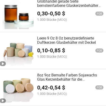
Großhandel gerade Seite
bernsteinfarbene Glaskerzenbehälter
mit Metalldeckel 250ml
0,30
-
0,50
$
FOB
1.000 Stücke
(MOQ)
Leere 9 Oz 8 Oz benutzerdefinierte
Duftkerzen Glasbehälter mit Deckel
0,10
-
0,85
$
FOB
1.000 Stücke
(MOQ)
8oz 9oz Bemalte Farben Sojawachs
Glas Kerzenbehälter für die
Kerzenherstellung
0,42
-
0,54
$
FOB
1.000 Stücke
(MOQ)