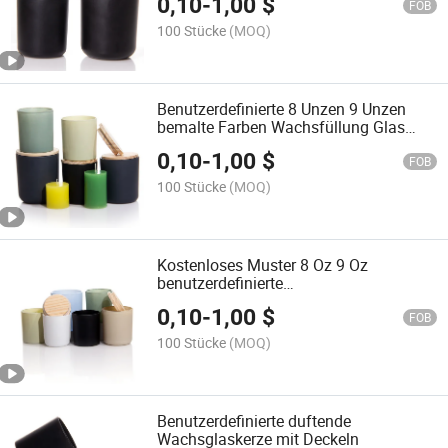
0,10
-
1,00
$
Kerzenherstellung
FOB
100 Stücke
(MOQ)
Benutzerdefinierte 8 Unzen 9 Unzen
bemalte Farben Wachsfüllung Glas
Kerzenbehälter Glas mit Deckel
0,10
-
1,00
$
FOB
100 Stücke
(MOQ)
Kostenloses Muster 8 Oz 9 Oz
benutzerdefinierte
Farbsojawachsglaskerzenbehälter für
0,10
-
1,00
$
die Kerzenherstellung
FOB
100 Stücke
(MOQ)
Benutzerdefinierte duftende
Wachsglaskerze mit Deckeln