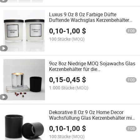
Luxus 9 Oz 8 Oz Farbige Düfte
Duftende Wachsglas Kerzenbehälter
mit Deckel
0,10
-
1,00
$
FOB
100 Stücke
(MOQ)
9oz 8oz Niedrige MOQ Sojawachs Glas
Kerzenbehälter für die
Kerzenherstellung
0,15
-
0,45
$
FOB
1.000 Stücke
(MOQ)
Dekorative 8 Oz 9 Oz Home Decor
Wachsfüllung Glas Kerzenbehälter mit
Deckel
0,10
-
1,00
$
FOB
100 Stücke
(MOQ)