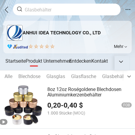
ANHUI IDEA TECHNOLOGY CO., LTD
Mehr
Startseite
Produkt
Unternehmen
Entdecken
Kontakt
Alle
Blechdose
Glasglas
Glasflasche
Glasbehälter
8oz 12oz Roségoldene Blechdosen
Aluminiumkerzenbehälter
0,20
-
0,40
$
FOB
1.000 Stücke
(MOQ)