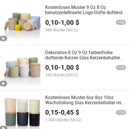
Kostenloses Muster 9 Oz 8 Oz
benutzerdefinierte Logo-Düfte duftende
Wachsglas-Kerzenbehälter Glas für die
0,10
-
1,00
$
Kerzenherstellung
FOB
100 Stücke
(MOQ)
Dekorative 8 Oz 9 Oz farbenfrohe
duftende Kerzen Glas Kerzenbehälter
Glas für die Kerzenherstellung
0,10
-
1,00
$
FOB
100 Stücke
(MOQ)
Kostenloses Muster 6oz 8oz 10oz
Wachsfüllung Glas Kerzenbehälter mit
Deckel
0,15
-
0,45
$
FOB
1.000 Stücke
(MOQ)