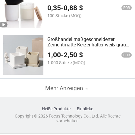
0,35
-
0,88
$
FOB
100 Stücke
(MOQ)
Großhandel maßgeschneiderter
Zementmatte Kerzenhalter weiß grau
matt leere Zementkerzengläser für die
1,00
-
2,50
$
Kerzenherstellung
FOB
1.000 Stücke
(MOQ)
Mehr Anzeigen
Heiße Produkte
Einblicke
Copyright © 2026 Focus Technology Co., Ltd. Alle Rechte
vorbehalten