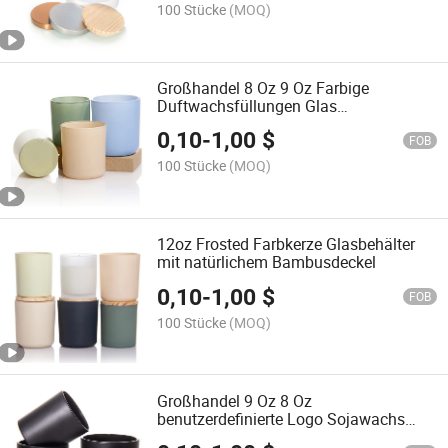
100 Stücke
(MOQ)
Großhandel 8 Oz 9 Oz Farbige
Duftwachsfüllungen Glas
Kerzenbehälter Glas für die
0,10
-
1,00
$
Kerzenherstellung
FOB
100 Stücke
(MOQ)
12oz Frosted Farbkerze Glasbehälter
mit natürlichem Bambusdeckel
0,10
-
1,00
$
FOB
100 Stücke
(MOQ)
Großhandel 9 Oz 8 Oz
benutzerdefinierte Logo Sojawachs
Glas Kerzenbehälter Glas für die