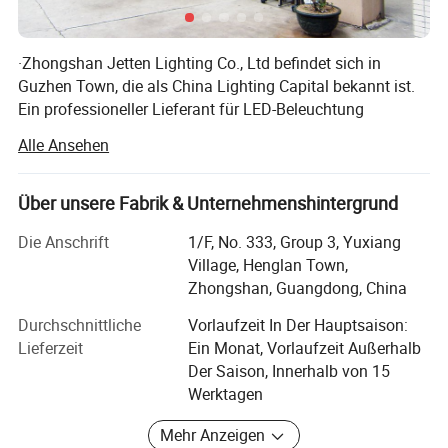
·Zhongshan Jetten Lighting Co., Ltd befindet sich in
Guzhen Town, die als China Lighting Capital bekannt ist.
Ein professioneller Lieferant für LED-Beleuchtung
Produkte, wir sind spezialisiert auf die Herstellung, den
Alle Ansehen
Vertrieb, Forschung und Entwicklung von LED-Innen-und
Außenbeleuchtung.
Über unsere Fabrik & Unternehmenshintergrund
·Unsere Hauptprodukte: Professionelle nicht-Standard-
Projekt Custom Lampe, Moderne Pendelleuchte, bündige
Die Anschrift
1/F, No. 333, Group 3, Yuxiang
Montage Beleuchtung Fixture, Haushalt Dekor Licht,
Village, Henglan Town,
Kristall Kronleuchter, Hotel Projekt Licht, Indoor LED Licht,
Zhongshan, Guangdong, China
Wandleuchte, Tischleuchte, Stehleuchte und so weiter.
Durchschnittliche
Vorlaufzeit In Der Hauptsaison:
·Jetten hat einen hohen Qualitätsstandard des Elite-Teams
Lieferzeit
Ein Monat, Vorlaufzeit Außerhalb
der Branche. Dabei nehmen wir „Integrität, Qualität,
Der Saison, Innerhalb von 15
Qualität, Effizienz“ als unsere Geschäftsphilosophie an.
Werktagen
Die Geschäftsphilosophie unseres Jetten war schon
Mehr Anzeigen
immer: Professionelle Qualität, hochwertiger Service,