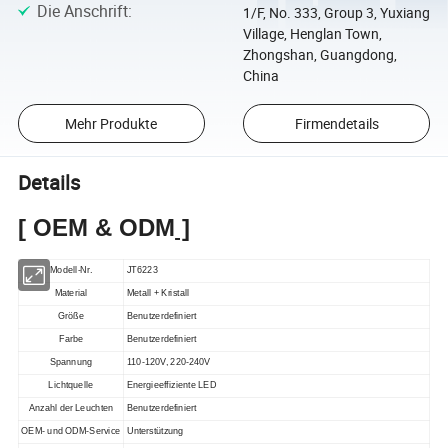
Die Anschrift
:
1/F, No. 333, Group 3, Yuxiang
Village, Henglan Town,
Zhongshan, Guangdong,
China
Mehr Produkte
Firmendetails
Details
[
OEM & ODM
]
Modell-Nr.
JT6223
Material
Metall
+ Kristall
Größe
Benutzerdefiniert
Farbe
Benutzerdefiniert
Spannung
110-120V, 220-240V
Lichtquelle
Energieeffiziente
LED
Anzahl der Leuchten
Benutzerdefiniert
OEM- und ODM-Service
Unterstützung