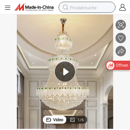
talllampe Villa Wohnzimmer Treppe Lange Pendelleuchte
Französischer Duplex-Kronleuchter Luxus Hotel Lobby Bankettsaal Kris
Öffnen
Video
1
/
6