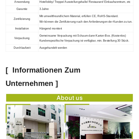
Anwendung
Hotellobby/ Treppe/ Ausstellungshalle/ Restaurant/ Einkaufszentrum, etc
Garantie
3 Jahre
Mit umweltfreundlichem
Material
, erfüllen CE
, RoHS-Standard.
Zertifizierung
Wir können die Zertifizierung nach den Anforderungen der Kunden
zu tun.
Installation
Hängend montiert
Gemeinsame Verpackung mit
Schaum dann Karton-Box
. (Kostenlos)
Verpackung
Kundenspezifische Verpackung ist verfügbar
, min. Bestellung 30 Stück.
Durchlaufzeit
Ausgehandelt werden
[
Informationen Zum
Unternehmen
]