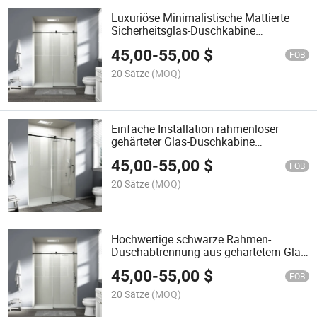
Luxuriöse Minimalistische Mattierte
Sicherheitsglas-Duschkabine
Badezimmer Schiebeduschabtrennung
45,00
-
55,00
$
FOB
20 Sätze
(MOQ)
Einfache Installation rahmenloser
gehärteter Glas-Duschkabine
kommerzielle Schiebetür aus Glas
45,00
-
55,00
$
FOB
20 Sätze
(MOQ)
Hochwertige schwarze Rahmen-
Duschabtrennung aus gehärtetem Glas
für das Badezimmer mit Schiebetüren
45,00
-
55,00
$
FOB
20 Sätze
(MOQ)