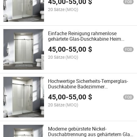
45,00
-
55,00
$
FOB
20 Sätze
(MOQ)
Einfache Reinigung rahmenlose
gehärtete Glas-Duschkabine Heim
Schiebetür aus Glas
45,00
-
55,00
$
FOB
20 Sätze
(MOQ)
Hochwertige Sicherheits-Temperglas-
Duschkabine Badezimmer
Schiebeduschabtrennung
45,00
-
55,00
$
FOB
20 Sätze
(MOQ)
Moderne gebürstete Nickel-
Duschabtrennung aus gehärtetem Glas,