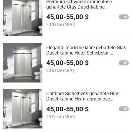
Premium schwarze rahmenlose
gehärtete Glas-Duschkabine
Badezimmer Schiebetür aus Glas
45,00
-
55,00
$
FOB
20 Sätze
(MOQ)
Elegante moderne klare gehärtete Glas-
Duschkabine Hotel Schiebetür-
Duschabtrennung
45,00
-
55,00
$
FOB
20 Sätze
(MOQ)
Haltbare Sicherheits-gehärtete Glas-
Duschkabine Heimrahmenlose
Schiebetür aus Glas
45,00
-
55,00
$
FOB
20 Sätze
(MOQ)