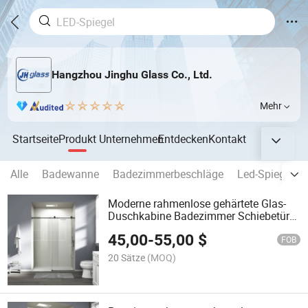
Hangzhou Jinghu Glass Co., Ltd.
Mehr
Startseite
Produkt
Unternehmen
Entdecken
Kontakt
Alle
Badewanne
Badezimmerbeschläge
Led-Spiegel
Moderne rahmenlose gehärtete Glas-
Duschkabine Badezimmer Schiebetür
aus Glas Dusche
45,00
-
55,00
$
FOB
20 Sätze
(MOQ)