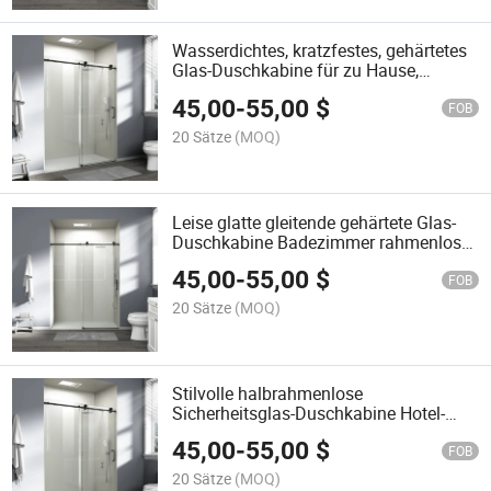
Wasserdichtes, kratzfestes, gehärtetes
Glas-Duschkabine für zu Hause,
gleitende Duschabtrennung
45,00
-
55,00
$
FOB
20 Sätze
(MOQ)
Leise glatte gleitende gehärtete Glas-
Duschkabine Badezimmer rahmenlose
Glastür
45,00
-
55,00
$
FOB
20 Sätze
(MOQ)
Stilvolle halbrahmenlose
Sicherheitsglas-Duschkabine Hotel-
Schiebetür aus Glas
45,00
-
55,00
$
FOB
20 Sätze
(MOQ)