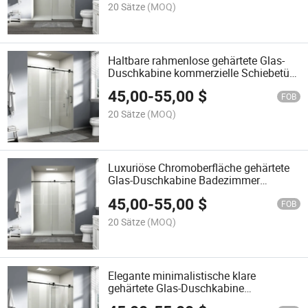
20 Sätze
(MOQ)
Haltbare rahmenlose gehärtete Glas-
Duschkabine kommerzielle Schiebetür-
Duschabtrennung
45,00
-
55,00
$
FOB
20 Sätze
(MOQ)
Luxuriöse Chromoberfläche gehärtete
Glas-Duschkabine Badezimmer
Schiebetür aus Glas
45,00
-
55,00
$
FOB
20 Sätze
(MOQ)
Elegante minimalistische klare
gehärtete Glas-Duschkabine
hotelrahmenlose Duschabtrennung