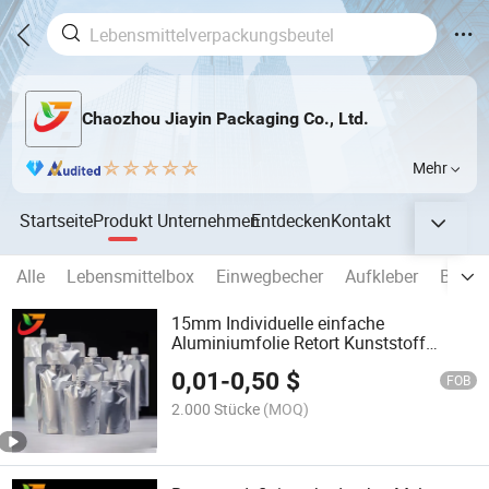
Chaozhou Jiayin Packaging Co., Ltd.
Mehr
Startseite
Produkt
Unternehmen
Entdecken
Kontakt
Alle
Lebensmittelbox
Einwegbecher
Aufkleber
Bliste
15mm Individuelle einfache
Aluminiumfolie Retort Kunststoff
Standbeutel
0,01
-
0,50
$
Flüssigkeitsgetränkepackung mit
FOB
Ausgussbeutel
2.000 Stücke
(MOQ)