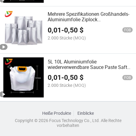
Mehrere Spezifikationen Großhandels-
Aluminiumfolie Ziplock
Erdnussverpackung Recycelbare
0,01
-
0,50
$
Reißverschluss
FOB
Lebensmittelverpackungsbeutel
2.000 Stücke
(MOQ)
5L 10L Aluminiumfolie
wiederverwendbare Sauce Paste Saft
Kunststoffverpackungstasche mit Griff
0,01
-
0,50
$
FOB
2.000 Stücke
(MOQ)
Heiße Produkte
Einblicke
Copyright © 2026 Focus Technology Co., Ltd. Alle Rechte
vorbehalten