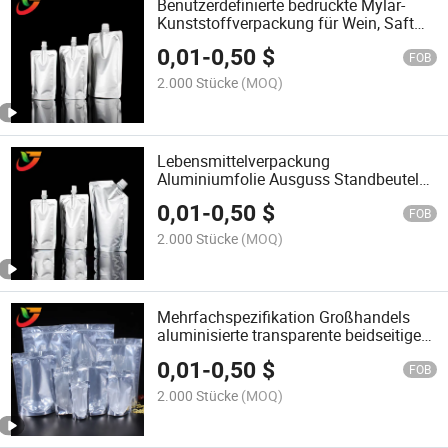
Benutzerdefinierte bedruckte Mylar-
Kunststoffverpackung für Wein, Saft
und Flüssigkeiten mit Auslaufbeutel für
0,01
-
0,50
$
Lebensmittel und Getränke,
FOB
Standbeutel mit Ausguss
2.000 Stücke
(MOQ)
Lebensmittelverpackung
Aluminiumfolie Ausguss Standbeutel
Kunststoffverpackung Reis
0,01
-
0,50
$
Vorratsbehälter Doypack Mylar Tasche
FOB
2.000 Stücke
(MOQ)
Mehrfachspezifikation Großhandels
aluminisierte transparente beidseitige
Ziplock Erdnussverpackung recycelbare
0,01
-
0,50
$
Reißverschluss
FOB
Lebensmittelverpackungstasche für
2.000 Stücke
(MOQ)
Kaffee Tee Nüsse Kekse