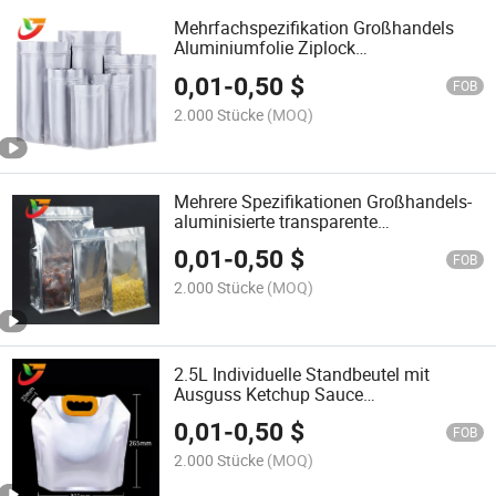
Mehrfachspezifikation Großhandels
Aluminiumfolie Ziplock
Erdnussverpackung Recycelbare
0,01
-
0,50
$
Zipperbeutel
FOB
Lebensmittelverpackungsbeutel für
2.000 Stücke
(MOQ)
Kaffee Tee Nüsse Kekse Sack
Mehrere Spezifikationen Großhandels-
aluminisierte transparente
quadratische Boden-Ziplock-
0,01
-
0,50
$
Verpackungsbeutel, recycelbare
FOB
Reißverschluss-
2.000 Stücke
(MOQ)
Lebensmittelverpackungsbeutel für
Nüsse, Kekse, Erdnüsse
2.5L Individuelle Standbeutel mit
Ausguss Ketchup Sauce
Aluminiumfolie Doypack Standbeutel
0,01
-
0,50
$
mit Eckausguss
FOB
2.000 Stücke
(MOQ)