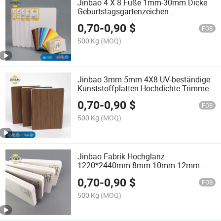
Jinbao 4 X 8 Füße 1mm-30mm Dicke
Geburtstagsgartenzeichen
Kunststoffplatten
0,70
-
0,90
$
Wanddekorationspaneel PVC-
FOB
Schaumplatte
500 Kg
(MOQ)
Jinbao 3mm 5mm 4X8 UV-beständige
Kunststoffplatten Hochdichte Trimmer
Schneidemaschine PVC-Schaumplatte
0,70
-
0,90
$
für Kt
FOB
500 Kg
(MOQ)
Jinbao Fabrik Hochglanz
1220*2440mm 8mm 10mm 12mm
15mm Weiße Schrank PVC-
0,70
-
0,90
$
Schaumplatte für Möbel
FOB
500 Kg
(MOQ)