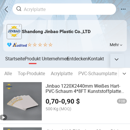
Shandong Jinbao Plastic Co.,LTD
Mehr
Startseite
Produkt
Unternehmen
Entdecken
Kontakt
Alle
Top-Produkte
Acrylplatte
PVC-Schaumplatte
Tra
Jinbao 1220X2440mm Weißes Hart-
PVC-Schaum 4*8FT Kunststoffplatte
3mm 4mm 5mm PVC Celuka-Platte für
0,70
-
0,90
$
Dekoration
FOB
500 Kg
(MOQ)