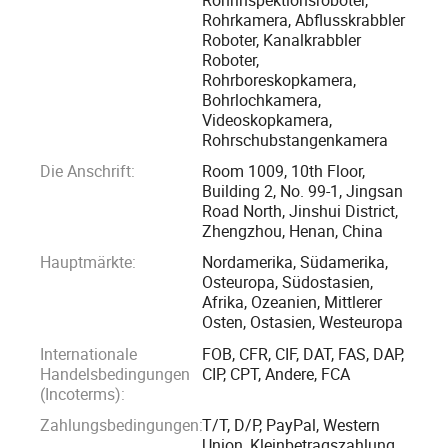
Unternehmen viele Software-Urheberrechte registriert.
Rohrkamera, Abflusskrabbler
Roboter, Kanalkrabbler
Roboter,
Seit der Gründung des Unternehmens in vielen Endoskop-
Rohrboreskopkamera,
Serien erfolgreich, wie zum Beispiel industrielle Rohr
Bohrlochkamera,
Endoskop-Serie, Gefäss Endoskop-Serie, Auto Endoskop-
Videoskopkamera,
Rohrschubstangenkamera
Serie, Crawling Roboter-Serie, Polizei Endoskop-Serie,
Inspektionsreihe für Windkraft-Flügelrad. Unter diesen,
Die Anschrift:
Room 1009, 10th Floor,
Building 2, No. 99-1, Jingsan
insbesondere, GT-Serie Endoskope und Crawling Roboter
Road North, Jinshui District,
sind bekannt für ihre High-Tech, portable, einfache
Zhengzhou, Henan, China
Bedienung, klare Bilder, hohe Effizienz und Haltbarkeit. Es
Hauptmärkte:
Nordamerika, Südamerika,
ist sehr beliebt bei Kunden im in-und Ausland, wie Sinopec,
Osteuropa, Südostasien,
PetroChina, China fünf Stromerzeugungsgruppen usw.
Afrika, Ozeanien, Mittlerer
Osten, Ostasien, Westeuropa
Verwandte Industrie wie technische Überwachung, Energie,
Petrochemie, Schiffsbau, Schienenverkehr, Lebensmittel
Internationale
FOB, CFR, CIF, DAT, FAS, DAP,
Handelsbedingungen
CIP, CPT, Andere, FCA
und Arzneimittel, Kommunalverwaltung etc.
(Incoterms):
Zahlungsbedingungen:
T/T, D/P, PayPal, Western
Mit dem Auftrag: "Wissenschaft und Technologie fördern
Union, Kleinbetragszahlung,