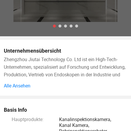
Unternehmensübersicht
Zhengzhou Jiutai Technology Co. Ltd ist ein High-Tech-
Unternehmen, spezialisiert auf Forschung und Entwicklung,
Produktion, Vertrieb von Endoskopen in der Industrie und
Bereitstellung von maßgeschneiderten Lösungen für
Alle Ansehen
Kunden, gegründet im Jahr 2010. Unser Unternehmen
konzentriert sich auf die internationale High-Industrial-
Technologie, bis jetzt Unternehmen für mehr als 60 Patente
Basis Info
anmelden, viele Technologien sind in der führenden
Hauptprodukte:
Kanalinspektionskamera,
Position in der Welt. Holen Sie sich das Zertifikat der High-
Kanal Kamera,
Tech-Unternehmen im Jahr 2016. Gleichzeitig hat das
Rohrinspektionsroboter,