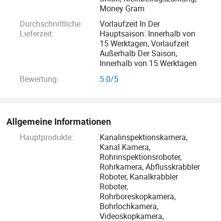
industrielle Entwicklung", Unternehmensprinzip. "
Money Gram
Übertreffen uns und Schaffung von Kundennutzen " JIU TAI
Durchschnittliche
Vorlaufzeit In Der
Unternehmenskultur: Innovativ, Zusammenarbeit, Win-Win,
Lieferzeit:
Hauptsaison: Innerhalb von
dankbar. Bleiben Sie an der Spitze der technologischen
15 Werktagen, Vorlaufzeit
Außerhalb Der Saison,
Entwicklung, konzentrieren Sie sich auf die perfekte
Innerhalb von 15 Werktagen
Kombination von innovativer Technologie und
Bewertung:
5.0/5
Praktikabilität. Nach den Prinzipien nationaler Innovation,
Wissenschaft und Technologie sowie Umweltschutz sind
wir bemüht, hervorragende Produkte und Dienstleistungen
für unsere Kunden zu schaffen.
Allgemeine Informationen
Hauptprodukte:
Kanalinspektionskamera,
Kanal Kamera,
Rohrinspektionsroboter,
Rohrkamera, Abflusskrabbler
Roboter, Kanalkrabbler
Roboter,
Rohrboreskopkamera,
Bohrlochkamera,
Videoskopkamera,