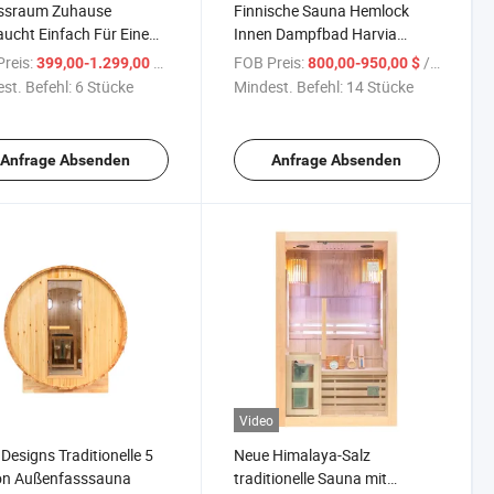
essraum Zuhause
Finnische Sauna Hemlock
ucht Einfach Für Eine
Innen Dampfbad Harvia
n Elektrische Holzsauna
Traditionelle Sauna
reis:
/ Stück
FOB Preis:
/ Stück
399,00-1.299,00 $
800,00-950,00 $
m
st. Befehl:
6 Stücke
Mindest. Befehl:
14 Stücke
Anfrage Absenden
Anfrage Absenden
Video
Designs Traditionelle 5
Neue Himalaya-Salz
on Außenfasssauna
traditionelle Sauna mit