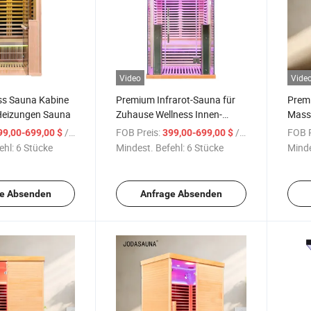
Video
Vide
ss Sauna Kabine
Premium Infrarot-Sauna für
Prem
Heizungen Sauna
Zuhause Wellness Innen-
Mass
Sauna
Ents
/ Stück
FOB Preis:
/ Stück
FOB P
99,00-699,00 $
399,00-699,00 $
ehl:
6 Stücke
Mindest. Befehl:
6 Stücke
Minde
e Absenden
Anfrage Absenden