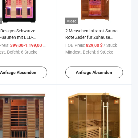
o
Video
 Designs Schwarze
2 Menschen Infrarot-Sauna
-Saunen mit LED-
Rote Zeder für Zuhause
streifen Infrarot-Sauna
Niedriges Emf Sauna
reis:
/ Stück
FOB Preis:
/ Stück
399,00-1.199,00 $
829,00 $
st. Befehl:
6 Stücke
Mindest. Befehl:
6 Stücke
Anfrage Absenden
Anfrage Absenden