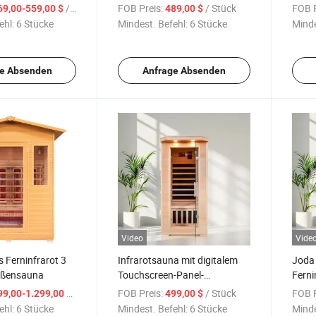
na
Technologie, Hemlock
/ Stück
FOB Preis:
/ Stück
FOB P
69,00-559,00 $
489,00 $
ehl:
6 Stücke
Mindest. Befehl:
6 Stücke
Minde
e Absenden
Anfrage Absenden
Video
Vide
 Ferninfrarot 3
Infrarotsauna mit digitalem
Joda
ußensauna
Touchscreen-Panel-
Ferni
Heizungsregler
EMF-T
/ Stück
FOB Preis:
/ Stück
FOB P
99,00-1.299,00 $
499,00 $
fach
ehl:
6 Stücke
Mindest. Befehl:
6 Stücke
Minde