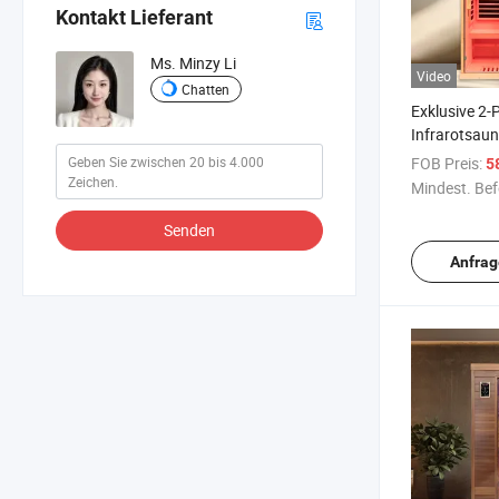
Kontakt Lieferant
Ms. Minzy Li
Video
Chatten
Exklusive 2-
Infrarotsaun
Niedriges E
FOB Preis:
5
Mindest. Bef
Senden
Anfrag