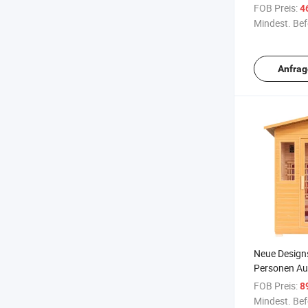
Infrarot-Sau
FOB Preis:
4
Mindest. Bef
Anfrag
Neue Designs
Personen A
FOB Preis:
8
Mindest. Bef