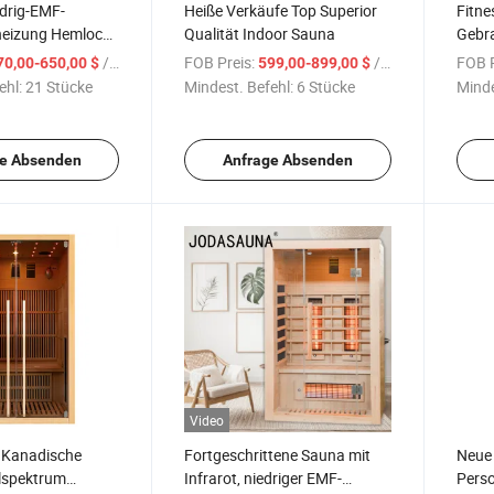
drig-EMF-
Heiße Verkäufe Top Superior
Fitn
heizung Hemlock-
Qualität Indoor Sauna
Gebra
e Ferninfrarot-
Perso
/ Stück
FOB Preis:
/ Stück
FOB P
70,00-650,00 $
599,00-899,00 $
Rau
ehl:
21 Stücke
Mindest. Befehl:
6 Stücke
Minde
e Absenden
Anfrage Absenden
Video
k Kanadische
Fortgeschrittene Sauna mit
Neue 
lspektrum
Infrarot, niedriger EMF-
Pers