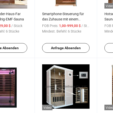
Vide
eder-Haus-Far
Smartphone-Steuerung für
Hotse
edrig-EMF-Sauna
das Zuhause mit einem
Saun
Außenholz-
Rau
/ Stück
FOB Preis:
/ Stück
FOB P
29,00 $
1,00-999,00 $
Infrarotsaunaraum
ehl:
6 Stücke
Mindest. Befehl:
6 Stücke
Minde
e Absenden
Anfrage Absenden
Video
Vide