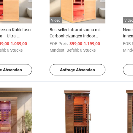
Video
Vide
Person Kohlefaser
Bestseller Infrarotsauna mit
Neue
a – Ultra-
Carbonheizungen Indoor
Innen
mf
Infrarotkabine
Licht
/ Stück
FOB Preis:
/ Stück
FOB P
89,00-1.039,00 $
399,00-1.199,00 $
ehl:
6 Stücke
Mindest. Befehl:
6 Stücke
Minde
e Absenden
Anfrage Absenden