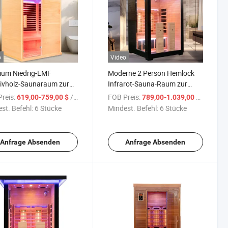
o
Video
ium Niedrig-EMF
Moderne 2 Person Hemlock
ivholz-Saunaraum zur
Infrarot-Sauna-Raum zur
pannung
Entspannung
reis:
/ Stück
FOB Preis:
/ Stück
619,00-759,00 $
789,00-1.039,00 $
st. Befehl:
6 Stücke
Mindest. Befehl:
6 Stücke
Anfrage Absenden
Anfrage Absenden