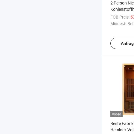
2 Person Nie
Kohlenstoff
Zeder Zuhaus
FOB Preis:
5
Sauna
Mindest. Bef
Anfrag
Video
Beste Fabri
Hemlock Vol