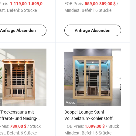
Salzstein-Saunaraum
reis:
/ Stück
FOB Preis:
/ Stück
1.119,00-1.599,00 $
559,00-859,00 $
st. Befehl:
6 Stücke
Mindest. Befehl:
6 Stücke
Anfrage Absenden
Anfrage Absenden
o
Video
 Trockensauna mit
Doppel-Lounge-Stuhl
nfrarot- und Niedrig-
Vollspektrum-Kohlenstoff
echnologie,
Niedrig-EMF Ferninfrarot-
reis:
/ Stück
FOB Preis:
/ Stück
739,00 $
1.099,00 $
männische
Sauna
st. Befehl:
6 Stücke
Mindest. Befehl:
6 Stücke