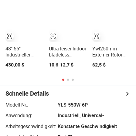
Lüfter für
Zentrifugalventilator
Zoll Blauer
Energiespeichersysteme
Abluftventilator
Kleiner
Deckenmontageventi
für Zuhause
Schlafzimmer
Wohnheim
48" 55"
Ultra leiser Indoor
Ywl250mm
Industrieller
bladeless
Externer Rotor
Abluftventilator
Turmventilator -
energiesparender
430,00 $
10,6-12,7 $
62,5 $
mit
360° Rotierend,
Zentrifugalventilato
energiesparendem
elegantes
EC-Motor, CE-
bodenstehendes
zertifizierter
Design für
wandmontierter
Schlafzimmer
Schnelle Details
Gewächshausbelüftungsventilator
und Zuhause,
für
energieeffizient,
Modell Nr.:
YLS-550W-6P
Landwirtschaft
sicher und
und Fabrik
platzsparend für
Anwendung:
Industriell, Universal-
den Haushalt
Arbeitsgeschwindigkeit:
Konstante Geschwindigkeit