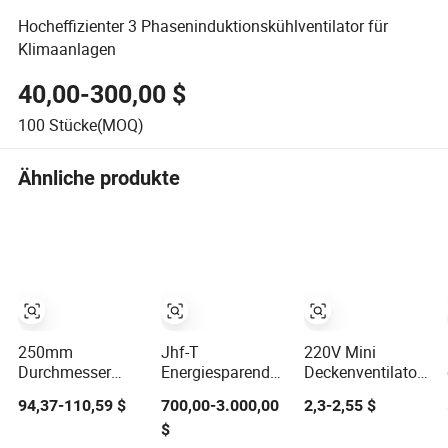
Hocheffizienter 3 Phaseninduktionskühlventilator für
Klimaanlagen
40,00-300,00 $
100
Stücke(MOQ)
Ähnliche produkte
250mm
Jhf-T
220V Mini
Durchmesser
Energiesparender
Deckenventilator
Energiesparende
Antikorrosions-
Ultra Leise
94,37-110,59 $
700,00-3.000,00
2,3-2,55 $
EC
Explosionsgeschützter
Energiesparender
$
Rückwärtsgekrümmte
Industrie-
Kühlventilator 16