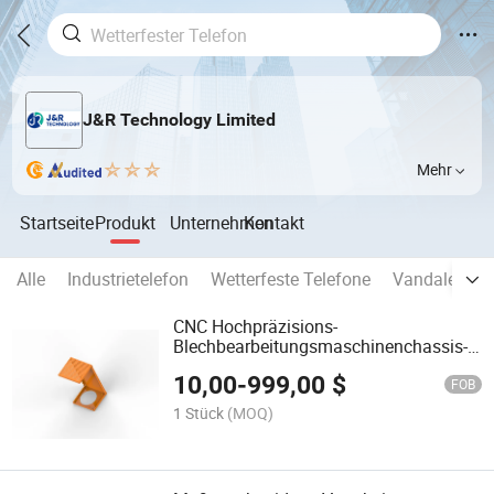
J&R Technology Limited
Mehr
Startseite
Produkt
Unternehmen
Kontakt
Alle
Industrietelefon
Wetterfeste Telefone
Vandalensich
CNC Hochpräzisions-
Blechbearbeitungsmaschinenchassis-
Gehäusehalterung-Gehäuseschale
10,00
-
999,00
$
FOB
1 Stück
(MOQ)