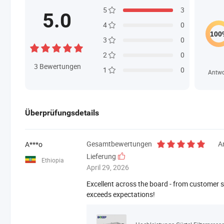
5
3
5.0
4
0
3
0
2
0
3
Bewertungen
1
0
Antwo
Überprüfungsdetails
Gesamtbewertungen
A
A***o
Lieferung
Ethiopia
April 29, 2026
Excellent across the board - from customer se
exceeds expectations!