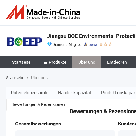
Jiangsu BOE Environmental Protecti
Diamond-Mitglied
Startseite
Produkte
Über uns
Entdecken
Startseite
Über uns
Unternehmensprofil
Handelskapazität
Produktionskapazi
Bewertungen & Rezensionen
Bewertungen & Rezension
Gesamtbewertungen
Kundenz