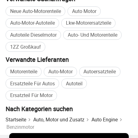
VARIANTEN)
Inline 4-Zylinder, DOHC, 16 Ventile,
Neue Auto-Motorenteile
Auto Motor
Motortyp
Naturalangesaugt
Auto-Motor-Autoteile
Lkw-Motorersatzteile
Verschiebung
1.794 cc (1,8 l)
Autoteile Dieselmotor
Auto- Und Motorenteile
Produktionsjahre
1997-2009
1ZZ Großkauf
Toyota Corolla, Matrix, Avensis, Celica,
Anwendungsmodelle
MR2 Spyder
Verwandte Lieferanten
Motorenteile
Auto-Motor
Autoersatzteile
Ersatzteile Für Autos
Autoteil
Detaillierte Fotos
Ersatzteil Für Motor
Nach Kategorien suchen
Startseite
Auto, Motor und Zusatz
Auto Engine
Benzinmotor