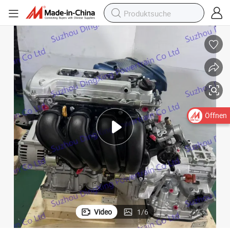
Öffnen
Video
1
/
6