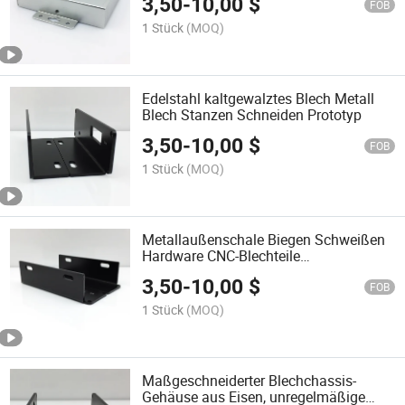
3,50
-
10,00
$
FOB
1 Stück
(MOQ)
Edelstahl kaltgewalztes Blech Metall
Blech Stanzen Schneiden Prototyp
3,50
-
10,00
$
FOB
1 Stück
(MOQ)
Metallaußenschale Biegen Schweißen
Hardware CNC-Blechteile
maßgeschneiderte Verarbeitung
3,50
-
10,00
$
FOB
1 Stück
(MOQ)
Maßgeschneiderter Blechchassis-
Gehäuse aus Eisen, unregelmäßige