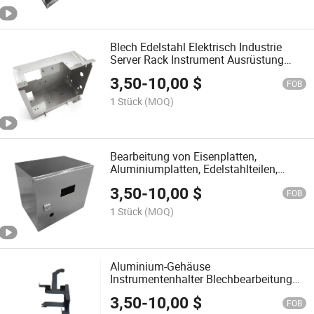
Blech Edelstahl Elektrisch Industrie
Server Rack Instrument Ausrüstung
Metallbox Gehäuse Steuerpanel
3,50
-
10,00
$
Anschluss Hardware Chassis Gehäuse
FOB
Schrank
1 Stück
(MOQ)
Bearbeitung von Eisenplatten,
Aluminiumplatten, Edelstahlteilen,
Blech
3,50
-
10,00
$
FOB
1 Stück
(MOQ)
Aluminium-Gehäuse
Instrumentenhalter Blechbearbeitung
Schweißen Stanzen
3,50
-
10,00
$
FOB