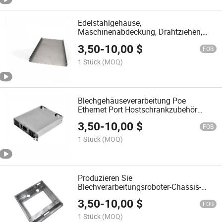
Edelstahlgehäuse,
Maschinenabdeckung, Drahtziehen,
Stanzblechverarbeitung
3,50
-
10,00
$
FOB
1 Stück
(MOQ)
Blechgehäuseverarbeitung Poe
Ethernet Port Hostschrankzubehör
Laserschneiden CNC-Biegen
3,50
-
10,00
$
Schweißen Stanzen Chassis
FOB
1 Stück
(MOQ)
Produzieren Sie
Blechverarbeitungsroboter-Chassis-
Gehäuse Laserschneiden CNC-Biegen
3,50
-
10,00
$
Laserschweißen Stanzproben Chassis
FOB
1 Stück
(MOQ)