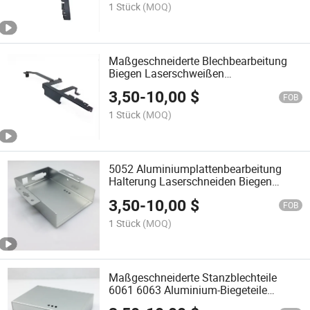
1 Stück
(MOQ)
Maßgeschneiderte Blechbearbeitung
Biegen Laserschweißen
Halterungsfixiersitz
3,50
-
10,00
$
Hardwarekomponenten Stanzteile
FOB
1 Stück
(MOQ)
5052 Aluminiumplattenbearbeitung
Halterung Laserschneiden Biegen
Gewindeschneiden Oxidation
3,50
-
10,00
$
FOB
1 Stück
(MOQ)
Maßgeschneiderte Stanzblechteile
6061 6063 Aluminium-Biegeteile
Laserschneiden