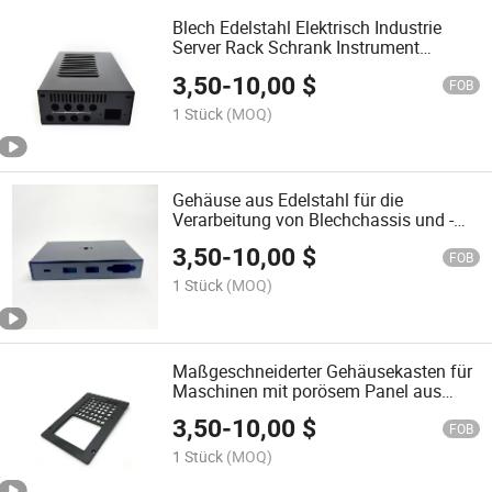
Blech Edelstahl Elektrisch Industrie
Server Rack Schrank Instrument
Ausrüstung Metallbox Gehäuse
3,50
-
10,00
$
Steuerpanel Anschlusskasten Chassis
FOB
Präzisionsgehäuse
1 Stück
(MOQ)
Gehäuse aus Edelstahl für die
Verarbeitung von Blechchassis und -
instrumenten
3,50
-
10,00
$
FOB
1 Stück
(MOQ)
Maßgeschneiderter Gehäusekasten für
Maschinen mit porösem Panel aus
gestanztem Blech
3,50
-
10,00
$
FOB
1 Stück
(MOQ)