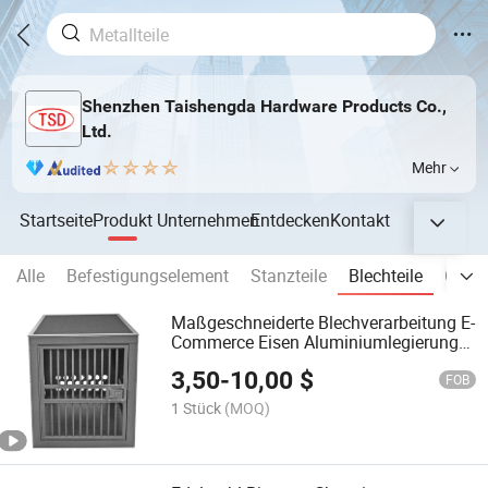
Shenzhen Taishengda Hardware Products Co.,
Ltd.
Mehr
Startseite
Produkt
Unternehmen
Entdecken
Kontakt
Alle
Befestigungselement
Stanzteile
Blechteile
CNC-T
Maßgeschneiderte Blechverarbeitung E-
Commerce Eisen Aluminiumlegierung
Hundekäfig
3,50
-
10,00
$
FOB
1 Stück
(MOQ)