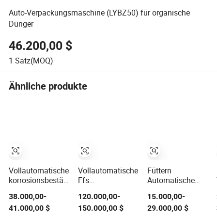
Auto-Verpackungsmaschine (LYBZ50) für organische
Dünger
46.200,00 $
1
Satz(MOQ)
Ähnliche produkte
Vollautomatische
Vollautomatische
Füttern
korrosionsbeständige
Ffs
Automatische
Düngemittelverpackungsmaschine
Verpackungsmaschine
Sackverpackungsma
38.000,00-
120.000,00-
15.000,00-
25kg 30kg
für 25kg 50kg
Halbautomatische
41.000,00 $
150.000,00 $
29.000,00 $
Ventilsackfüllmaschine
Dünger Aquafeed
Sackverpackungsma