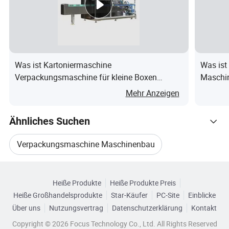
Was ist Kartoniermaschine
Was ist
Verpackungsmaschine für kleine Boxen
Maschin
Verpackungsmaschine
von Wel
Mehr Anzeigen
Versiegelungsmaschine
hochprä
Verpackungsmaschine
Ähnliches Suchen
Verpackungsmaschine Maschinenbau
Durchsuchen Sie nach Kategorien
Verpackungsmaschinenanlage
Heiße Produkte
Heiße Produkte Preis
Heiße Großhandelsprodukte
Star-Käufer
PC-Site
Einblicke
Verpackungslinie Verpackungsmaschine
Über uns
Nutzungsvertrag
Datenschutzerklärung
Kontakt
Copyright © 2026 Focus Technology Co., Ltd. All Rights Reserved
Automatische Auto-Verpackungsmaschine