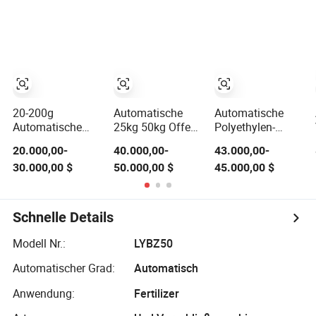
für
Futterpellets
Natriumcarbonat,
Harzgranulat
feuerfeste
Verpackung
Materialien,
Verpackungslinie
Zement/Trockenmörtel
Rohrform Füllen
und Versiegeln
Hochgeschwindigkeit
20-200g
Automatische
Automatische
Automatische
25kg 50kg Offene
Polyethylen-
Rollfilmverpackungsmaschine
Mund Schwere
Schwerlast-
20.000,00-
40.000,00-
43.000,00-
für Pestizid-
Große Tasche
Industrietütenherst
30.000,00 $
50.000,00 $
45.000,00 $
Dünger-
Gegeben Wiegen
FFS Rohmaterial
Pulvergranulate
Füllen
Vorgefertigte Tüte
Verpackung
Düngemittel
Packmaschine
Bodenversiegelung
Schnelle Details
für Tierfutter,
Kunststofftütenher
Dünger, Zucker,
Modell Nr.:
LYBZ50
Reis,
Kunststoffpellet
Automatischer Grad:
Automatisch
Anwendung:
Fertilizer