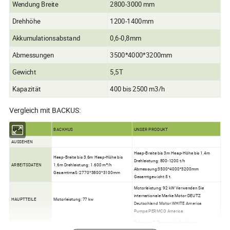
Wendung Breite
2800-3000 mm
Drehhöhe
1200-1400mm
Akkumulationsabstand
0,6-0,8mm
Abmessungen
3500*4000*3200mm
Gewicht
5,5T
Kapazität
400 bis 2500 m3/h
Vergleich mit BACKUS:
NAME
BACKHUS
UNSER PRODUKT
AUSSEHEN
Heap-Breite bis 3m Heap-Höhe bis 1,4m
Heap-Breite bis 3,6m Heap-Höhe bis
Drehleistung: 800-1200 t/h
ARBEITSDATEN
1,6m Drehleistung: 1.600 m³/h
Abmessung:3500*4000*3200mm
Gesamtmaß: 2770*3800*3100mm
Gesamtgewicht:5 t.
Motorleistung: 92 kW Verwenden Sie
internationale Marke Motor:DEUTZ
HAUPTTEILE
Motorleistung: 77 kw
Deutschland Motor:WHITE America
Pumpe:PERMCO America
Schulung 2.Technische Anleitung