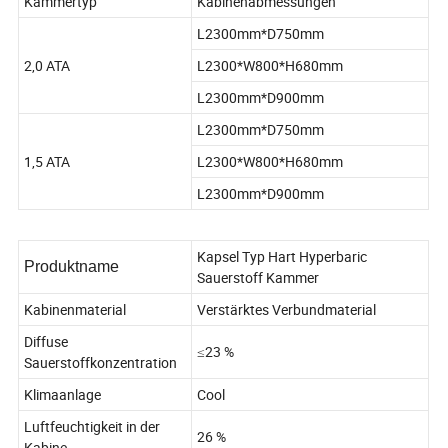
Kammertyp
Kabinenabmessungen
L2300mm*D750mm
2,0 ATA
L2300*W800*H680mm
L2300mm*D900mm
L2300mm*D750mm
1,5 ATA
L2300*W800*H680mm
L2300mm*D900mm
Kapsel Typ Hart Hyperbaric
Produktname
Sauerstoff Kammer
Kabinenmaterial
Verstärktes Verbundmaterial
Diffuse
≤23 %
Sauerstoffkonzentration
Klimaanlage
Cool
Luftfeuchtigkeit in der
26 %
Kabine