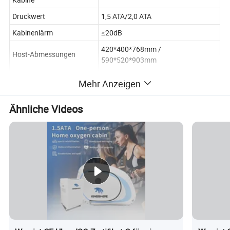
Druckwert
1,5 ATA/2,0 ATA
Kabinenlärm
≤20dB
420*400*768mm /
Host-Abmessungen
590*520*903mm
Host-Steuerungsmodus
Intelligente Steuerung
Mehr Anzeigen
Host-Stromversorgung
650W/1100W
Ähnliche Videos
Sauerstoffdruck
120kpa-140kpa
Betriebsgeräusche
≤50dB
Maximale
93 %
Sauerstoffkonzentration
Produktbeschreibung
Hyperbare Sauerstoffkammer ist eine spezialisierte medizinische
Ausrüstung für die Durchführung hyperbare Sauerstofftherapie.