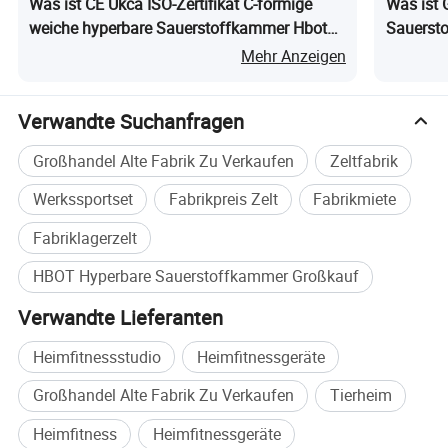
Was ist CE Ukca ISO-Zertifikat C-förmige
Was ist 
Es ist in zwei Arten auf der Grundlage des Mediums Druck
weiche hyperbare Sauerstoffkammer Hbot
Sauerst
unterteilt: Luftdruckkammer und reinen Sauerstoff Druckkammer.
für den Heimklinik- und SPA-Einsatz
Ausrüstu
Mehr Anzeigen
Günstige
Der Anwendungsbereich der hyperbaren Sauerstoffkammern ist
sehr breit, hauptsächlich klinisch zur Behandlung von anaeroben
Verwandte Suchanfragen
bakteriellen Infektionen, CO-Vergiftungen, Gasembolien,
Dekompressionskrankheit, ischämische hypoxische
Großhandel Alte Fabrik Zu Verkaufen
Zeltfabrik
Enzephalopathie, Traumatische Hirnverletzung, zerebrovaskuläre
Werkssportset
Fabrikpreis Zelt
Fabrikmiete
Erkrankungen, etc.
Fabriklagerzelt
Liste unserer Produktnamen:
HBOT Hyperbare Sauerstoffkammer Großkauf
Medizinische Multi-Person-Luft-Sauerstoff-Druckkammer,
medizinische Single-Person-Luft-Sauerstoff-Druckkammer,
Verwandte Lieferanten
medizinische Erwachsene Sauerstoff-Sauerstoff-Druckkammer,
Säugling Sauerstoffkammer
Heimfitnessstudio
Heimfitnessgeräte
Großhandel Alte Fabrik Zu Verkaufen
Tierheim
Heimfitness
Heimfitnessgeräte