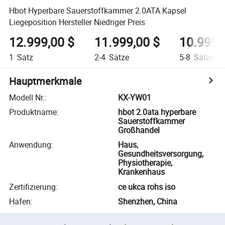
Hbot Hyperbare Sauerstoffkammer 2.0ATA Kapsel
Liegeposition Hersteller Niedriger Preis
12.999,00 $
11.999,00 $
10.999,
1
Satz
2-4
Sätze
5-8
Sätze
Hauptmerkmale
Modell Nr.
:
KX-YW01
Produktname
:
hbot 2.0ata hyperbare
Sauerstoffkammer
Großhandel
Anwendung
:
Haus,
Gesundheitsversorgung,
Physiotherapie,
Krankenhaus
Zertifizierung
:
ce ukca rohs iso
Hafen
:
Shenzhen, China