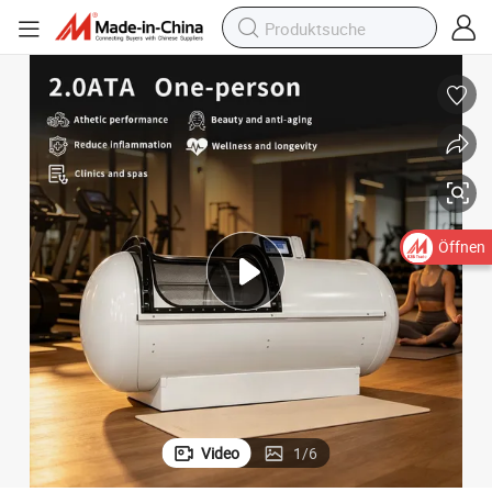
Öffnen
Video
1
/
6