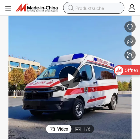
Öffnen
Video
1
/
6