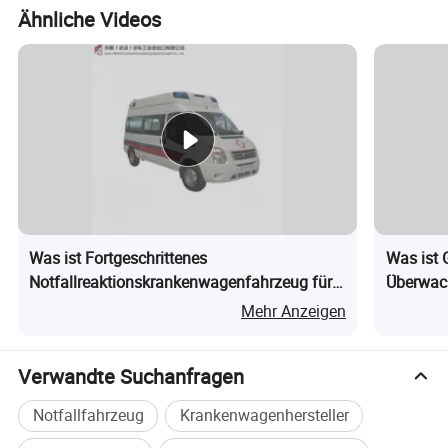
Ähnliche Videos
Was ist Fortgeschrittenes
Was ist 
Notfallreaktionskrankenwagenfahrzeug für
Überwac
den medizinischen Transport
Emission
Mehr Anzeigen
Basisleb
Patiente
Verwandte Suchanfragen
Notfallfahrzeug
Krankenwagenhersteller