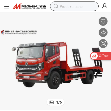
Öffnen
1
/
6