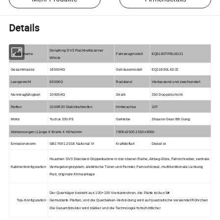
Details
Dongfong DV3 Flachbettscanner
Produktname
Fahrzeugmodell
EQ5183TPBL6D21
Whicle
Gesamtmasse
18000KG
Gehäusemodell
EQ1183GL6DJ2
Leergewicht
6300KG
Radstand
Viertausend und zweihundert
Nenntragfähigkeit
10905KG
Strahl
250 Doppelschicht
Reifen
1000R20 Stahldrahtreifen
Hinterachse
10T
Motor
Yuchai 200 PS
Getriebe
Shaanxi Gear 8th Gang
Abmessungen (Länge X Breite X Höhe)mm
7800x2500.2550x3050
Emissionsnorm
GB17691-2018 National VI
Kraftstoffart
Diesel oi
Huashen DV3 Standard-Doppelkabine in der oberen Reihe, Airbag-Sitze, Fahrschreiber, zentrale
Kabinenkonfiguration
Verriegelungssystem, elektrische Türen und Fenster, Fernschlüssel, multifunktionale Lenkung
Rad, originale Klimaanlage
Der Querträger besteht aus 100×100 Vierkantrohren, die Platte ist Aus 5#
Top-Konfiguration
Gemusterte Platten, und die Querbalken-Verbindung wird auf quadratische verwendet Röhrchen
Die Gesamtstruktur wird stärker und die Technologie fortschrittlicher