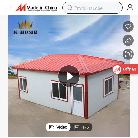
Schnellbau Sandwichpaneelhaus Fertighaus
Öffnen
Video
1
/
6