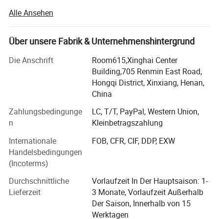
Grundkapital von 20 Millionen RMB. Sie umfasst eine
Alle Ansehen
Fläche von 100, 000 Quadratmetern und beschäftigt mehr
als 260 Mitarbeiter.
Über unsere Fabrik & Unternehmenshintergrund
Wir sind spezialisiert auf die Planung,
Projektbudgetierung, Fertigung und Montage von
Die Anschrift
Room615,Xinghai Center
Fertigbauten, Stahlkonstruktionen, Sandwichpaneelen und
Building,705 Renmin East Road,
modularen Gehäusesystemen. Mit EINER Klasse II
Hongqi District, Xinxiang, Henan,
Generalunternehmerqualifikation und einer Klasse I
China
Qualifikation für Stahlbauprojekte können wir zuverlässige
Zahlungsbedingunge
LC, T/T, PayPal, Western Union,
Lösungen für verschiedene Bau- und Baukastenprojekte
n
Kleinbetragszahlung
anbieten.
Internationale
FOB, CFR, CIF, DDP, EXW
Unsere Hauptprodukte umfassen Containerhäuser, OEM-
Handelsbedingungen
Fertighäuser, Sandwichpaneele, Baumaterialien, leichte
(Incoterms)
Stahlkonstruktionen, vorgefertigte Gebäude und
Installationsdienste.
Durchschnittliche
Vorlaufzeit In Der Hauptsaison: 1-
Gute Qualität
Lieferzeit
3 Monate, Vorlaufzeit Außerhalb
Die Fabrik verfügt über mehr als 20 Produktionslinien und
Wir wählen hochwertigen Stahl, um die
Der Saison, Innerhalb von 15
mehrere spezialisierte Werkstätten für schnell
Unterstützung zu machen. Wie bei Platten wählen
Werktagen