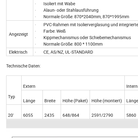
· Isoliert mit Wabe
· Alaun- oder Stahlausführung
· Normale Größe: 870*2040mm, 870*1995mm
· PVC-Rahmen mit Isolierverglasung und integrierte
· Farbe: Weiß
Angezeigt
· Kippmechanismus oder Schiebemechanismus
· Normale Größe: 800 * 1100mm
Elektrisch
· CE, AS/NZ, UL-STANDARD
Technische Daten:
Extern
Intern
Typ
Länge
Breite
Höhe (Paket)
Höhe (montiert)
Läng
20'
6055
2435
648/864
2591/2790
5860