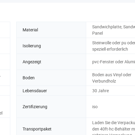
Sandwichplatte, Sand
Material
Panel
Steinwolle oder pu ode
Isolierung
speziell erforderlich
Angezeigt
pvc-Fenster oder Alum
,
Boden aus Vinyl oder
Boden
Verbundholz
Lebensdauer
30 Jahre
Zertifizierung
iso
el
Laden Sie die Verpacku
Transportpaket
den 40ft-hc-Behälter m