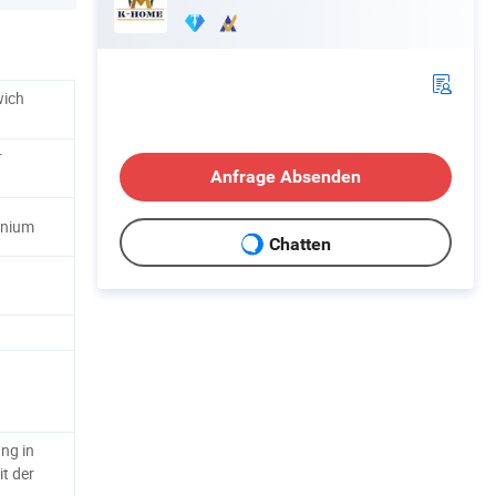
wich
r
Anfrage Absenden
inium
Chatten
ng in
it der