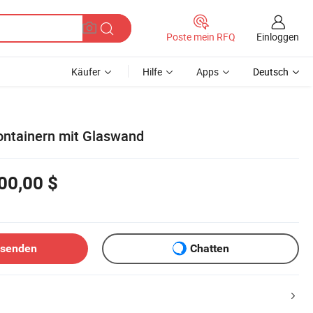
Einloggen
Poste mein RFQ
Käufer
Hilfe
Apps
Deutsch
ontainern mit Glaswand
00,00 $
bsenden
Chatten