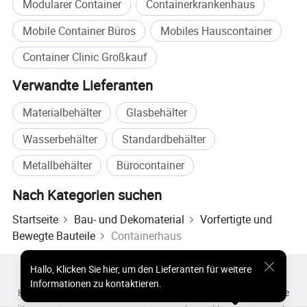
Modularer Container
Containerkrankenhaus
Die vorgefertigte
Klinik kann
an Ihre speziellen
Mobile Container Büros
Mobiles Hauscontainer
Bedürfnisse angepasst werden. Kontaktieren Sie
Container Clinic Großkauf
uns noch heute, wenn Sie Fragen haben. Unsere
technischen und Vertriebsteams werden Ihr Bestes
Verwandte Lieferanten
geben, um Sie zu unterstützen!
Materialbehälter
Glasbehälter
Wasserbehälter
Standardbehälter
Metallbehälter
Bürocontainer
Nach Kategorien suchen
Startseite
Bau- und Dekomaterial
Vorfertigte und
Bewegte Bauteile
Containerhaus
Hallo
,
Klicken Sie hier, um den Lieferanten für weitere
Heiße Produkte
Heiße Produkte Preis
Informationen zu kontaktieren.
Heiße Großhandelsprodukte
Star-Käufer
PC-Site
Einblicke