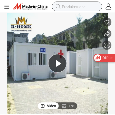
Öffnen
Video
1
/
6