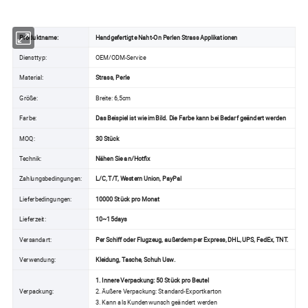
Produktname:
Handgefertigte Naht-On Perlen Strass Applikationen
Diensttyp:
OEM/ODM-Service
Material:
Strass, Perle
Größe:
Breite: 6,5cm
Farbe:
Das Beispiel ist wie im Bild. Die Farbe kann bei Bedarf geändert werden
MOQ:
30 Stück
Technik:
Nähen Sie an/Hotfix
Zahlungsbedingungen:
L/C, T/T, Western Union, PayPal
Lieferbedingungen:
10000 Stück pro Monat
Lieferzeit:
10~15days
Versandart:
Per Schiff oder Flugzeug, außerdem per Express, DHL, UPS, FedEx, TNT.
Verwendung:
Kleidung, Tasche, Schuh Usw.
1. Innere Verpackung: 50 Stück pro Beutel
Verpackung:
2. Äußere Verpackung: Standard-Exportkarton
3. Kann als Kundenwunsch geändert werden