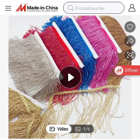
Kleid Tanzoutfit
Kristallperlen Quastenfransen Kleidung schwere Perlenfransenbesatz für 
Öffnen
Video
1
/
6