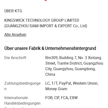
ÜBER KTG
KINGSWICK TECHNOLOGY GROUP LIMITED
(GUANGZHOU SIAM IMPORT & EXPORT Co., Ltd)
Alle Ansehen
die seit 2008 Jahren bestehende KTG ist Synonyme für
die Versorgung von Designern mit Vollkristallen.
Über unsere Fabrik & Unternehmenshintergrund
Die Strass von KTG (SIAM) geliefert wurden für seine
Premium-Qualität bekannt und unser Strass ist perfekt für
Die Anschrift
Rm309, Building 7, No. 3 Xintang
Dekoration wie Nägel, Kleidungsstücke, Tumbler,
Street, Tianhe District, Guangzhou
Hochzeitskleid, Jeans, Hüte, Schuhe, Brautduschen,
City, Guangzhou, Guangdong,
Bachelorette-Partys, Abschluss, Geburtstagsgeschenke,
China
Jubiläumsgeschenke, Grußkarten.
Zahlungsbedingunge
LC, T/T, PayPal, Western Union,
Kingswick glänzenden Kristallstein ist aus Glas, Acryl oder
n
Money Gram
Harz, die durch Präzisionsmaschine geschnitten. Unsere
Internationale
FOB, CIF, FCA, EXW
Strass-Steine sind mit hoher Lichtbrechung, klaren
Handelsbedingungen
Facetten geschnitten, extrem Gummipulver als der starke