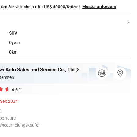
len Sie sich Muster für
!
Muster anfordern
US$ 40000/Stück
SUV
0year
0km
wi Auto Sales and Service Co., Ltd
rnehmen
4.6
Seit 2024
t
porteure
 Wiederholungskäufer