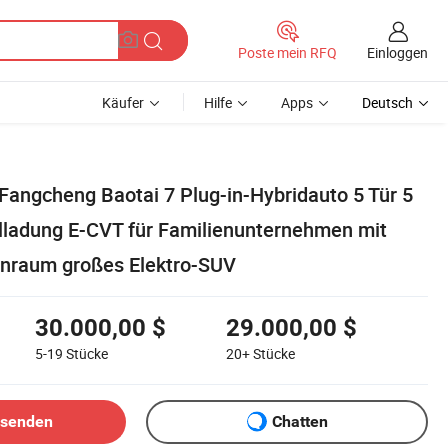
Einloggen
Poste mein RFQ
Käufer
Hilfe
Apps
Deutsch
 Fangcheng Baotai 7 Plug-in-Hybridauto 5 Tür 5
llladung E-CVT für Familienunternehmen mit
nraum großes Elektro-SUV
30.000,00 $
29.000,00 $
5-19
Stücke
20+
Stücke
bsenden
Chatten