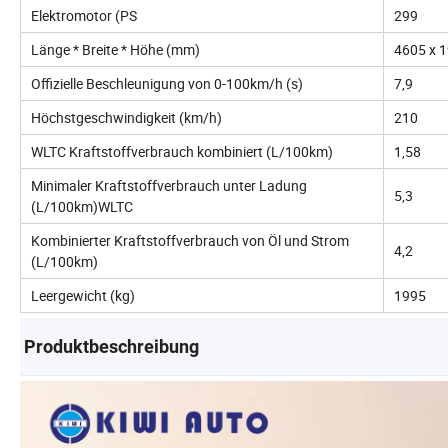
Elektromotor (PS
299
Länge * Breite * Höhe (mm)
4605 x 
Offizielle Beschleunigung von 0-100km/h (s)
7,9
Höchstgeschwindigkeit (km/h)
210
WLTC Kraftstoffverbrauch kombiniert (L/100km)
1,58
Minimaler Kraftstoffverbrauch unter Ladung
5,3
(L/100km)WLTC
Kombinierter Kraftstoffverbrauch von Öl und Strom
4,2
(L/100km)
Leergewicht (kg)
1995
Produktbeschreibung