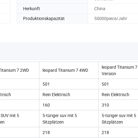
Herkunft
China
Produktionskapazität
50000piece/Jahr
leopard Titanium 
Titanium 7 2WD
leopard Titanium 7 4WD
Version
501
501
trisch
Rein Elektrisch
Rein Elektrisch
160
310
r SUV mit 5
5-türiger suv mit 5
5-türiger suv mit 5
zen
Sitzplätzen
Sitzplätzen
218
218