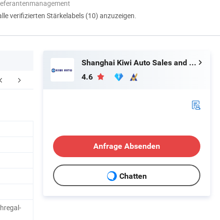
Lieferantenmanagement
alle verifizierten Stärkelabels (10) anzuzeigen.
Shanghai Kiwi Auto Sales and Service Co., Ltd
4.6
ertifizierungen
Verpackung Und Lieferung
F
Anfrage Absenden
Chatten
hregal-