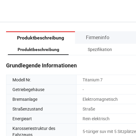
Firmeninfo
Produktbeschreibung
en.
Spezifikation
Produktbeschreibung
Grundlegende Informationen
Modell Nr.
Titanium 7
Getriebegehäuse
-
Bremsanlage
Elektromagnetisch
Straßenzustand
Straße
Energieart
Rein elektrisch
Karosseriestruktur des
5-türiger suv mit 5 Sitzplätz
Fahrzeugs