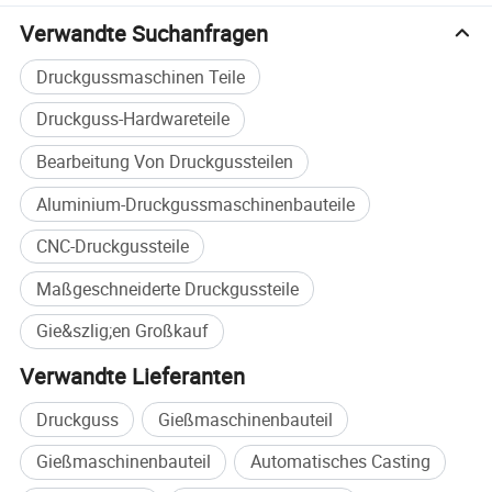
mechanische Bearbeitung, Elektrolyse Polieren und
Wärmebehandlung. Unsere Produkte erhalten einen guten
Verwandte Suchanfragen
Ruf bei unseren Kunden in Amerika, Kanada, Deutschland,
Druckgussmaschinen Teile
Frankreich, England, Japan, etc. Wir werden gute
Qualitätsprodukte und besten Service für alle unsere
Druckguss-Hardwareteile
Kunden bieten.
Bearbeitung Von Druckgussteilen
Aluminium-Druckgussmaschinenbauteile
CNC-Druckgussteile
Maßgeschneiderte Druckgussteile
Gie&szlig;en Großkauf
Verwandte Lieferanten
Druckguss
Gießmaschinenbauteil
Gießmaschinenbauteil
Automatisches Casting