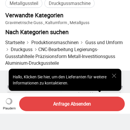
Metallgussteil
Druckgussmaschine
Verwandte Kategorien
Gravimetrische Guss
,
Kaltumform
,
Metallguss
Nach Kategorien suchen
Startseite
Produktionsmaschinen
Guss und Umform
Druckguss
CNC-Bearbeitung Legierungs-
Gussstahlteile Präzisionsform Metall-Investitionsguss
Aluminium-Druckgussteile
Hallo
,
Klicken Sie hier, um den Lieferanten für weitere
Heiße Produkte
Heiße Produkte Preis
Informationen zu kontaktieren.
Heiße Großhandelsprodukte
Star-Käufer
PC-Site
Einblicke
Über uns
Nutzungsvertrag
Datenschutzerklärung
Kontakt
Copyright © 2026 Focus Technology Co., Ltd. All Rights Reserved
Anfrage Absenden
Plaudern
Suchen Sie noch? Suchen Sie