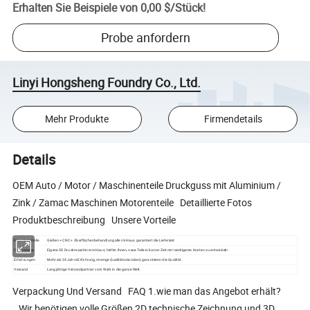
Erhalten Sie Beispiele von
0,00 $
/
Stück
!
Probe anfordern
Linyi Hongsheng Foundry Co., Ltd.
Mehr Produkte
Firmendetails
Details
OEM Auto / Motor / Maschinenteile Druckguss mit Aluminium /
Zink / Zamac Maschinen Motorenteile Detaillierte Fotos
Produktbeschreibung Unsere Vorteile
Eine Haltestelle
Gießen + CNC + Oberflächenbehandlung alle im Haus.garantiert die Lieferzeit.
3D Prototyp
Eigene 3D Druckmaschine im Haus, helfen Ihnen, neue Teile in kurzer Zeit mit niedrigeren Kosten zu entwickeln.
Erfahrungen
Mehr als 24 Jahre Erfahrung, strenge Qualitätsstandard, garantieren die Qualität.
Versand
Langjährige Versandpartner vom Werk in die ganze Welt.
Verpackung Und Versand FAQ 1.wie man das Angebot erhält?
Wir benötigen volle Größen 2D technische Zeichnung und 3D