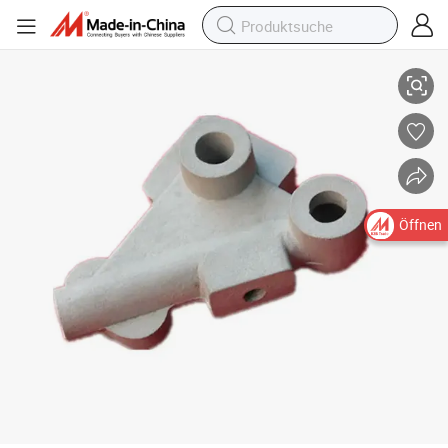
CNC-Bearbeitung Legierungs-Gussstahlteile Präzisionsform Metall-Inves
Öffnen