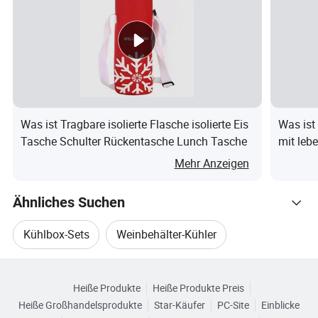
Mittelmaterial
PU-For
Innenmaterial
Lebensmittelt
Lautstärke
75QT/
L
W
Externe Bemaßung (Zoll)
Was ist Tragbare isolierte Flasche isolierte Eis
Was ist
33,2
18,1
Tasche Schulter Rückentasche Lunch Tasche
mit leb
L
W
wasserdi
Mehr Anzeigen
Innenmaß (Zoll)
Tasche
27,4
12,2
Ähnliches Suchen
Gewicht (kg)
17
Kühlbox-Sets
Weinbehälter-Kühler
Abkühlzeit (Tage)
≥
Durchsuchen Sie nach Kategorien
Getränkekühlerbox
Reise Kühlerbox
Heiße Produkte
Heiße Produkte Preis
Heiße Großhandelsprodukte
Star-Käufer
PC-Site
Einblicke
Kühlbox Für Den Außenbereich
Kühltasche