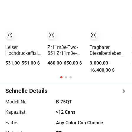
Dieselmotor
Begleitgas,
Wasser-/Luftgekühlter
Luftkolbenkompressor,
ölfreie
Schmierung
Leiser
Zr11m3e-Twd-
Tragbarer
Hochdruckeffizienter
551 Zr11m3e-
Dieselbetriebener
Kaltlagerungsgewerblicher
Twd-522
Schraubenluftkompr
531,00-551,00 $
480,00-650,00 $
3.000,00-
halbhermetischer
Klimaanlagenkompressor
für
16.400,00 $
Hubkolbenkältemaschine
Zr11m3e-Twd-
Strahlanwendungen
561 R11m3e-
Twd-591
Kältemittelkompressor
Schnelle Details
Modell Nr.:
B-75QT
Kapazität:
>12 Cans
Farbe:
Any Color Can Choose