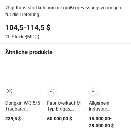
75qt Kunststoffkühlbox mit großem Fassungsvermögen
für die Lieferung
104,5-114,5 $
20
Stücke(MOQ)
Ähnliche produkte
Dongxin W-3.5/5
Fabrikverkauf M
Allgemein
Tragbarer
Typ Erdgas,
Industrie
Dieselbergbau
Wasserstoff,
Gebraucht 175HP
239,5 $
60.000,00 $
15.000,00-
Kolbenluftkompressor
Stickstoff, LPG,
Stationärer
28.000,00 $
mit Zs1115
CNG, Methan,
Schraubenluftkompr