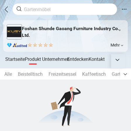
Foshan Shunde Gaoang Furniture Industry Co.,
Ltd.
Mehr
Startseite
Produkt
Unternehmen
Entdecken
Kontakt
Alle
Beistelltisch
Freizeitsessel
Kaffeetisch
Gartenba