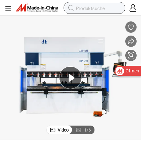
Öffnen
Video
1
/
6