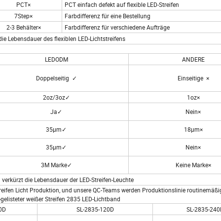
PCT×
PCT einfach defekt auf flexible LED-Streifen
7Step×
Farbdifferenz für eine Bestellung
2-3 Behälter×
Farbdifferenz für verschiedene Aufträge
die Lebensdauer des flexiblen LED-Lichtstreifens
LEDODM
ANDERE
Doppelseitig ✓
Einseitige ×
2oz/3oz✓
1oz×
Ja✓
Nein×
35µm✓
18µm×
35µm✓
Nein×
3M Marke✓
Keine Marke×
verkürzt die Lebensdauer der LED-Streifen-Leuchte
reifen Licht Produktion, und unsere QC-Teams werden Produktionslinie routinemäßi
listeter weißer Streifen 2835 LED-Lichtband
0D
SL-2835-120D
SL-2835-240