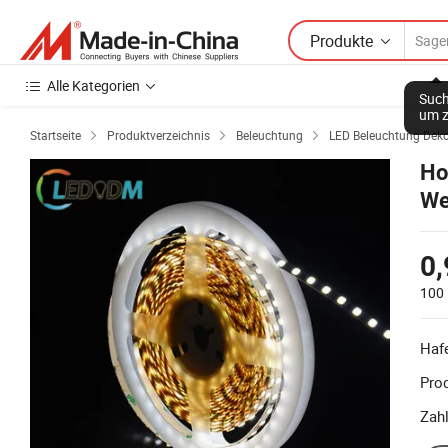
Produkte
Alle Kategorien
Such
um z
Startseite
Produktverzeichnis
Beleuchtung
LED Beleuchtung Deko



Ho
We
0,
100 
Haf
Prod
Zah