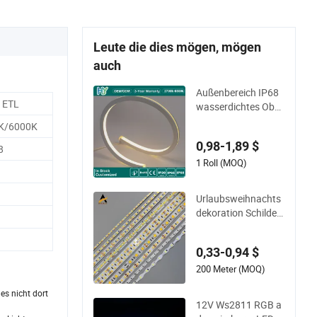
Leute die dies mögen, mögen
auch
Außenbereich IP68
 ETL
wasserdichtes Ober
teil Biegung SMD 28
K/6000K
35 120LED/M 12V 2
0,98-1,89 $
4V LED-Licht Flexstr
8
eifen Flex schlank M
1 Roll (MOQ)
ini Quadrat Silikon N
eon flexible Tape-Bel
Urlaubsweihnachts
euchtung RGB LED-
dekoration Schilder
Streifen
Beleuchtung Flexibl
e Licht SMD2835 50
0,33-0,94 $
50 LED Streifenlicht
200 Meter (MOQ)
es nicht dort
12V Ws2811 RGB a