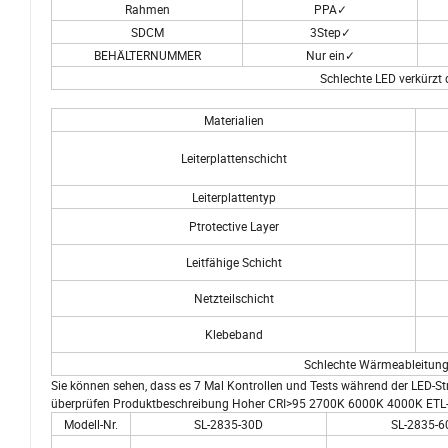
Rahmen
PPA✓
SDCM
3Step✓
BEHÄLTERNUMMER
Nur ein✓
Schlechte LED verkürzt 
Materialien
Leiterplattenschicht
Leiterplattentyp
Ptrotective Layer
Leitfähige Schicht
Netzteilschicht
Klebeband
Schlechte Wärmeableitung 
Sie können sehen, dass es 7 Mal Kontrollen und Tests während der LED-St
überprüfen Produktbeschreibung Hoher CRI>95 2700K 6000K 4000K ETL-ge
Modell-Nr.
SL-2835-30D
SL-2835-6