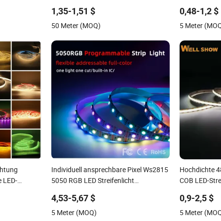
programmierbares Pixel-LED-Band für
Streifenlicht
1,35-1,51 $
0,48-1,2 $
Beschilderung und
50 Meter (MOQ)
5 Meter (MO
Bühnenbeleuchtung
chtung
Individuell ansprechbare Pixel Ws2815
Hochdichte 
e LED-
5050 RGB LED Streifenlicht
COB LED-Stre
144LEDs/M Smarte APP Steuerung
LED-Band
4,53-5,67 $
0,9-2,5 $
Musik-Synchronisation Lauflichteffekt
5 Meter (MOQ)
5 Meter (MO
LED Band für Heim TV