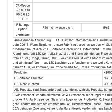
CRI-Option
CRI 80 CRI
90 CRI 95
CRI 98
IP-Ratings-
IP20 nicht wasserdicht
IP65
Option
Zertifikate
Abmessungen Anwendung FAQ F. ist Ihr Unternehmen ein Handelsuntern
Jahr 20013. Wenn Sie planen, unsere Fabrik zu besuchen, werden wir Sie
produziert hauptsächlich LED-Streifen-Lichter und LED-Neonlicht. Um de
Aluminiumprofil, LED-Controller, Netzteile und Steckverbinder, etc. F. w
Cree, Epistar, Hongli, Sanan, Usw. F. welches Produkt wird Ledodm im nä
und wir nie aufhören, neue LED-Leuchten zu erforschen und wertvolle Kunde
haben? A: Ja, willkommen, um Probe zu erhalten, um die Produktqualität 
Produkte
<200
LED-Streifen Leuchten
3-7 T
LED-Neonleuchten
3-7 T
Alle Produkte sind Standardprodukte, kundenspezifische Produkte hänge
F. wie versendet Ledodm die Waren? A: Wir versenden in der Regel mit DH
drucken? A: Ja, bitte senden Sie uns Ihr Logo vor der Produktion Q: Bietet
geht Ledodm mit dem fehlerhaften um? A: Erstens werden unsere Produkte 
0,2% betragen. Zweitens, während der Garantiezeit, werden wir neue Leuc