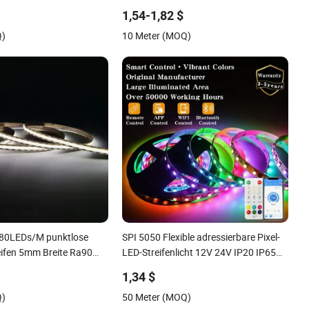
zuschneidbar hohe Helligkeit
1,54-1,82 $
Q)
10 Meter (MOQ)
480LEDs/M punktlose
SPI 5050 Flexible adressierbare Pixel-
ifen 5mm Breite Ra90
LED-Streifenlicht 12V 24V IP20 IP65
IP67 Smarte Steuerung für Schrank,
1,34 $
Treppe, Spiegel, DIY-Projekte
Q)
50 Meter (MOQ)