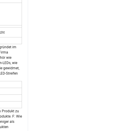
cht
gründet im
Firma
hör wie
n-LEDs, wie
ie gewidmet,
LED-Streifen
m Produkt zu
rodukte. F: Wie
niger als
dukten