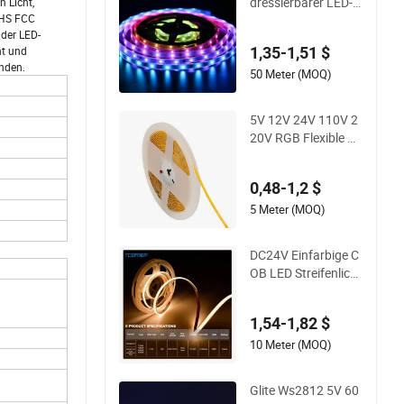
dressierbarer LED-S
n Licht,
RoHS FCC
treifen 30LEDs/M S
 der LED-
pi programmierbare
1,35-1,51 $
ht und
s Pixel-LED-Band fü
unden.
r Beschilderung und
50 Meter (MOQ)
Bühnenbeleuchtung
5V 12V 24V 110V 2
20V RGB Flexible W
asserdichte Außen
COB LED Streifenlic
0,48-1,2 $
ht
5 Meter (MOQ)
DC24V Einfarbige C
OB LED Streifenlicht
IP20 Flexibel zusch
neidbar hohe Helligk
1,54-1,82 $
eit
10 Meter (MOQ)
Glite Ws2812 5V 60