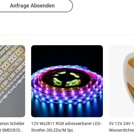
Anfrage Absenden
tion Schilder
12V Ws2811 RGB adressierbarer LED-
5V 12V 24V 1
cht SMD2835
Streifen 30LEDs/M Spi
Wasserdicht