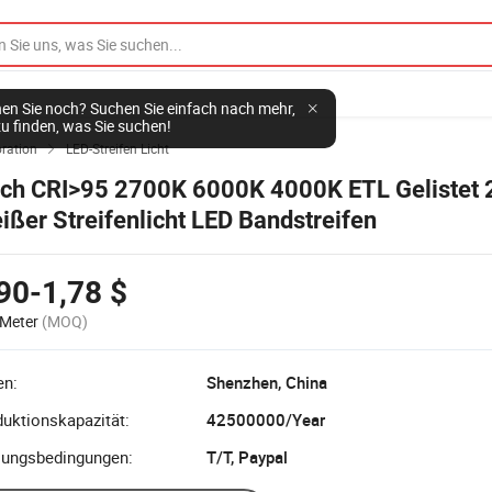
en Sie noch? Suchen Sie einfach nach mehr,
u finden, was Sie suchen!
ration
LED-Streifen Licht

ch CRI>95 2700K 6000K 4000K ETL Gelistet
ißer Streifenlicht LED Bandstreifen
90-1,78 $
Meter
(MOQ)
en:
Shenzhen, China
uktionskapazität:
42500000/Year
lungsbedingungen:
T/T, Paypal