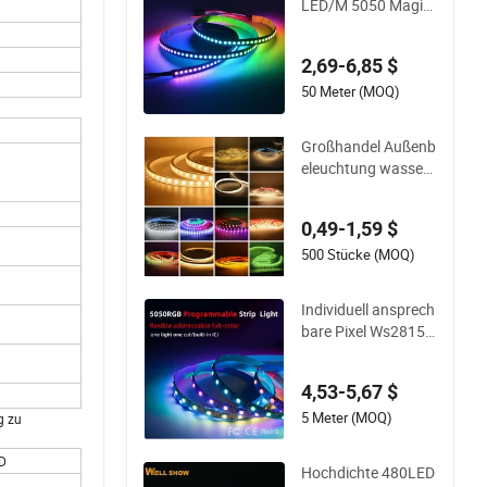
LED/M 5050 Magis
che digitale LED-Lei
ste mit externem IC
2,69-6,85 $
2812 RGB-LED-Strei
fen zur Dekoration
50 Meter (MOQ)
Großhandel Außenb
eleuchtung wasserd
ichte RGB flexible L
ED-Streifenlichter fü
0,49-1,59 $
r Weihnachtsdekora
tion
500 Stücke (MOQ)
Individuell ansprech
bare Pixel Ws2815 5
050 RGB LED Streif
enlicht 144LEDs/M
4,53-5,67 $
Smarte APP Steuer
ung Musik-Synchro
5 Meter (MOQ)
g zu
nisation Lauflichteff
ekt LED Band für He
D
Hochdichte 480LED
im TV Hintergrundb