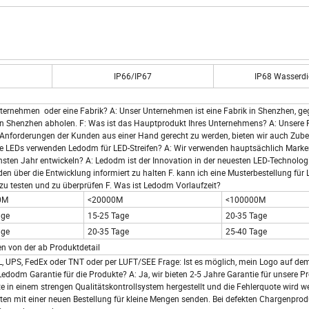
IP66/IP67
IP68 Wasserdi
ehmen oder eine Fabrik? A: Unser Unternehmen ist eine Fabrik in Shenzhen, ge
 in Shenzhen abholen. F: Was ist das Hauptprodukt Ihres Unternehmens? A: Unsere 
n Anforderungen der Kunden aus einer Hand gerecht zu werden, bieten wir auch Zube
elche LEDs verwenden Ledodm für LED-Streifen? A: Wir verwenden hauptsächlich Marke
chsten Jahr entwickeln? A: Ledodm ist der Innovation in der neuesten LED-Technolog
n über die Entwicklung informiert zu halten F. kann ich eine Musterbestellung für 
zu testen und zu überprüfen F. Was ist Ledodm Vorlaufzeit?
0M
<20000M
<100000M
age
15-25 Tage
20-35 Tage
age
20-35 Tage
25-40 Tage
n von der ab Produktdetail
L, UPS, FedEx oder TNT oder per LUFT/SEE Frage: Ist es möglich, mein Logo auf de
 Ledodm Garantie für die Produkte? A: Ja, wir bieten 2-5 Jahre Garantie für unsere P
in einem strengen Qualitätskontrollsystem hergestellt und die Fehlerquote wird we
hten mit einer neuen Bestellung für kleine Mengen senden. Bei defekten Chargenpro