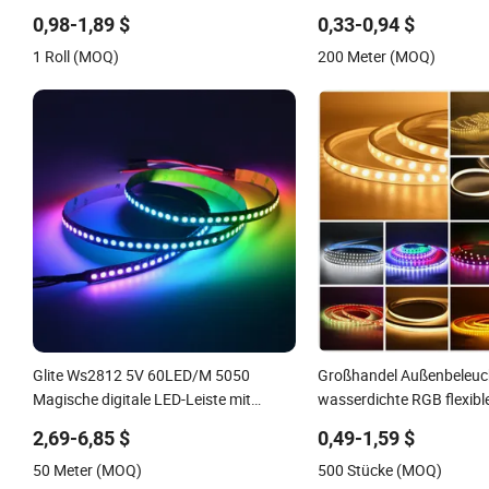
12V 24V LED-Licht Flexstreifen Flex
5050 LED Streifenlicht
0,98-1,89 $
0,33-0,94 $
schlank Mini Quadrat Silikon Neon
1 Roll (MOQ)
200 Meter (MOQ)
flexible Tape-Beleuchtung RGB LED-
Streifen
Glite Ws2812 5V 60LED/M 5050
Großhandel Außenbeleu
Magische digitale LED-Leiste mit
wasserdichte RGB flexibl
externem IC2812 RGB-LED-Streifen
Streifenlichter für
2,69-6,85 $
0,49-1,59 $
zur Dekoration
Weihnachtsdekoration
50 Meter (MOQ)
500 Stücke (MOQ)