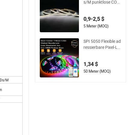
s/M punktlose COB
eleuchtung
LED-Streifen 5mm B
reite Ra90 LED-Ban
0,9-2,5 $
d
5 Meter (MOQ)
SPI 5050 Flexible ad
ressierbare Pixel-LE
D-Streifenlicht 12V
24V IP20 IP65 IP67
1,34 $
Smarte Steuerung f
ür Schrank, Treppe,
50 Meter (MOQ)
Spiegel, DIY-Projekt
Ds/M
e
m
V