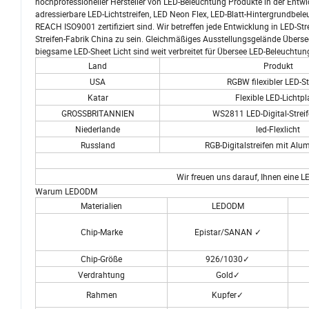
hochprofessioneller Hersteller von LED-Beleuchtung Produkte in der Entwi
adressierbare LED-Lichtstreifen, LED Neon Flex, LED-Blatt-Hintergrundbe
REACH ISO9001 zertifiziert sind. Wir betreffen jede Entwicklung in LED-Str
Streifen-Fabrik China zu sein. Gleichmäßiges Ausstellungsgelände Übersee-
biegsame LED-Sheet Licht sind weit verbreitet für Übersee LED-Beleuchtung
Land
Produkt
USA
RGBW filexibler LED-St
Katar
Flexible LED-Lichtpl
GROSSBRITANNIEN
WS2811 LED-Digital-Streif
Niederlande
led-Flexlicht
Russland
RGB-Digitalstreifen mit Alu
Wir freuen uns darauf, Ihnen eine 
Warum LEDODM
Materialien
LEDODM
Chip-Marke
Epistar/SANAN ✓
Chip-Größe
926/1030✓
Verdrahtung
Gold✓
Rahmen
Kupfer✓