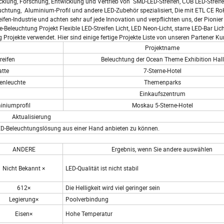
cklung, Forschung, Entwicklung und Vertrieb von SMD-LED-Streifen, COB LED-Streife
leuchtung, Aluminium-Profil und andere LED-Zubehör spezialisiert, Die mit ETL CE 
eifen-Industrie und achten sehr auf jede Innovation und verpflichten uns, der Pionier
Beleuchtung Projekt Flexible LED-Streifen Licht, LED Neon-Licht, starre LED-Bar Lic
 Projekte verwendet. Hier sind einige fertige Projekte Liste von unseren Partener K
Projektname
reifen
Beleuchtung der Ocean Theme Exhibition Hall
atte
7-Sterne-Hotel
enleuchte
Themenparks
Einkaufszentrum
miniumprofil
Moskau 5-Sterne-Hotel
Aktualisierung
LED-Beleuchtungslösung aus einer Hand anbieten zu können.
ANDERE
Ergebnis, wenn Sie andere auswählen
Nicht Bekannt ×
LED-Qualität ist nicht stabil
612×
Die Helligkeit wird viel geringer sein
Legierung×
Poolverbindung
Eisen×
Hohe Temperatur