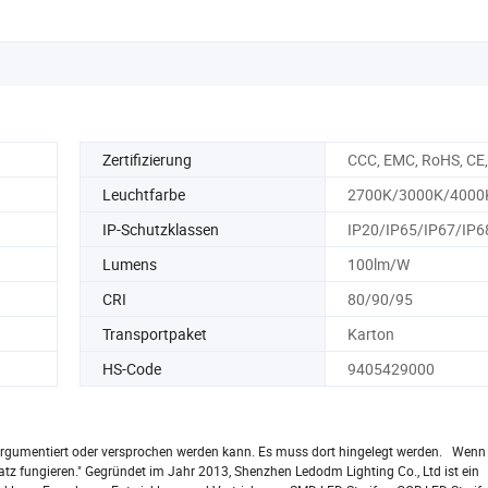
Hintergrundbeleuchtung
Zertifizierung
CCC, EMC, RoHS, CE,
Leuchtfarbe
2700K/3000K/4000
IP-Schutzklassen
IP20/IP65/IP67/IP6
Lumens
100lm/W
CRI
80/90/95
Transportpaket
Karton
HS-Code
9405429000
n argumentiert oder versprochen werden kann. Es muss dort hingelegt werden. Wenn 
rsatz fungieren." Gegründet im Jahr 2013, Shenzhen Ledodm Lighting Co., Ltd ist ein