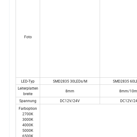
Foto
LED-Typ
SMD2835 30LEDs/M
SMD2835 60L
Leiterplatten
8mm
8mm/10
breite
Spannung
DC12V/24V
DC12V/2
Farboption
2700K
3000K
4000K
5000K
6500K