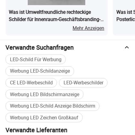
Ihren Markt besser zu unterstützen. Was auch immer wir
zusammenarbeiten können oder nicht, Sie sind total geschätzt. Wir
Was ist Umweltfreundliche rechteckige
Was ist
glauben, dass Sie gerne mit uns sprechen werden!
Schilder für Innenraum-Geschäftsbranding-
Posterli
Lösungen
Ausstell
Mehr Anzeigen
Verwandte Suchanfragen
LED-Schild Für Werbung
Werbung LED-Schildanzeige
CE LED-Werbeschild
LED-Werbeschilder
Werbung LED Bildschirmanzeige
Werbung LED-Schild Anzeige Bildschirm
Werbung LED Zeichen Großkauf
Verwandte Lieferanten