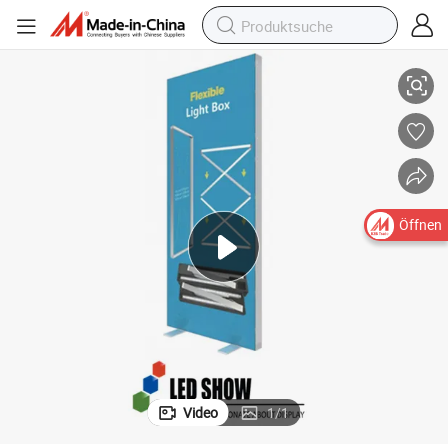
off 10X10 Messestand
Maßgeschneiderte Aluminium-Modularrahmenlose LED-Leuchtkastenst
Öffnen
Video
1
/
1