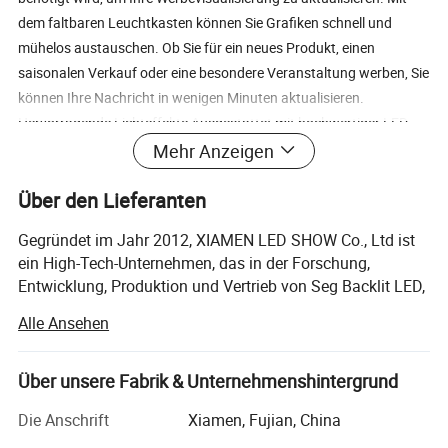
dem faltbaren Leuchtkasten können Sie Grafiken schnell und
mühelos austauschen. Ob Sie für ein neues Produkt, einen
saisonalen Verkauf oder eine besondere Veranstaltung werben, Sie
können Ihre Nachricht in wenigen Minuten aktualisieren.
Hervorragende Lichteffekte Ausgestattet mit hochwertiger LED-
Beleuchtung sorgt der Foldable Lightbox dafür, dass Ihre Grafiken
Mehr Anzeigen
mit lebendigen Farben und scharfer Klarheit angezeigt werden. Die
Über den Lieferanten
gleichmäßige Beleuchtung verbessert die Sichtbarkeit und macht
Ihre Werbung sowohl bei Tag als auch bei Nacht herausragen.
Gegründet im Jahr 2012, XIAMEN LED SHOW Co., Ltd ist
Vielseitig und flexibel Dieser Leuchtkasten eignet sich perfekt für
ein High-Tech-Unternehmen, das in der Forschung,
eine Vielzahl von Umgebungen, darunter Einzelhandelsgeschäfte,
Entwicklung, Produktion und Vertrieb von Seg Backlit LED,
Messen, Ausstellungen und sogar Outdoor-Veranstaltungen. Dank
LED-Hintergrundbeleuchtung Streifen, LED-Leiter
Alle Ansehen
seiner Flexibilität können Sie sich an verschiedene Räume und
Leuchten, Edgelit LED Bars, Seg Licht gewidmet,
Anforderungen anpassen, um sicherzustellen, dass Ihre Botschaft
Hintergrundbeleuchtete Popup-Displays, etc.
Ihre Zielgruppe effektiv erreicht. Kostengünstig und
Über unsere Fabrik & Unternehmenshintergrund
LED SHOW folgt immer dem internationalen erstklassigen
benutzerfreundlich Der faltbare Lightbox ist eine kostengünstige
Produktionsmanagement-Konzept und verlangt streng
Die Anschrift
Xiamen, Fujian, China
Lösung für Unternehmen jeder Größe, da keine professionelle
Produktqualität und diverse Produktionsmanagement-
Installation oder Wartung erforderlich ist. Sein