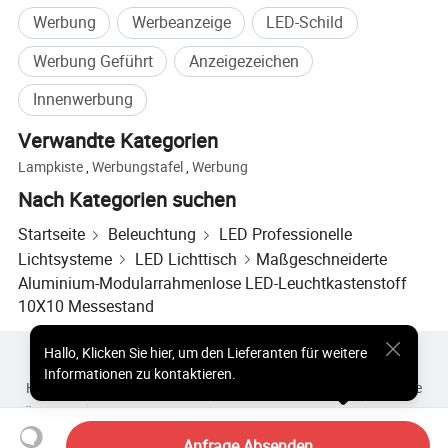
Werbung
Werbeanzeige
LED-Schild
Werbung Geführt
Anzeigezeichen
Innenwerbung
Verwandte Kategorien
Lampkiste
,
Werbungstafel
,
Werbung
Nach Kategorien suchen
Startseite
Beleuchtung
LED Professionelle
Lichtsysteme
LED Lichttisch
Maßgeschneiderte
Aluminium-Modularrahmenlose LED-Leuchtkastenstoff
10X10 Messestand
Hallo
,
Klicken Sie hier, um den Lieferanten für weitere
Heiße Produkte
Heiße Produkte Preis
Informationen zu kontaktieren.
Heiße Großhandelsprodukte
Star-Käufer
PC-Site
Einblicke
Über uns
Nutzungsvertrag
Datenschutzerklärung
Kontakt
Copyright © 2026 Focus Technology Co., Ltd. All Rights Reserved
Anfrage Absenden