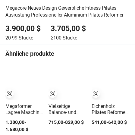
Megacore Neues Design Gewerbliche Fitness Pilates
Ausrüstung Professioneller Aluminium Pilates Reformer
3.900,00 $
3.705,00 $
20-99
Stücke
≥100
Stücke
Ähnliche produkte
Megaformer
Vielseitige
Eichenholz
Lagree Maschine
Balance- und
Pilates Reformer
M3K Megaformer
Stabilitätsgeräte
Hsn001 Studio-
1.380,00-
715,00-829,00 $
541,00-642,00 $
Pilates
für Pilates-
Qualität
1.580,00 $
Ausrüstung
Enthusiasten
Flexibilitätstraining