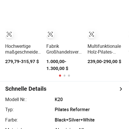
Federwiderstandseinheit
Professionelle
Equipment
Trainingsgeräte
Professionelle
für kommerzielle
Übungsgeräte
Fitnessstudios
Gewerbliche
Fitnessmaschine
Fitnessgeräte
Hochwertige
Fabrik
Multifunktionale
maßgeschneiderte
Großhandelsverkauf
Holz-Pilates-
Yoga- und
Pilates Cadillac
Reformer-
279,79-315,97 $
1.000,00-
239,00-290,00 $
Pilates-Reformer
Reformer Pilates
Orthesen
1.300,00 $
professionelle
Volltrapez
Fitnessgeräte
Fitness-
Fitnessgeräte für
Trainingsmaschine
Studio und
aus Holz stabiles
Zuhause 2-in-1
Schnelle Details
Übungsstudioequipment
Cadillac
in einer Box
Modell Nr.:
K20
Typ:
Pilates Reformer
Farbe:
Black+Silver+White