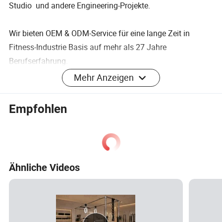
Studio und andere Engineering-Projekte.
Wir bieten OEM & ODM-Service für eine lange Zeit in
Fitness-Industrie Basis auf mehr als 27 Jahre
Berufserfahrung.
Mehr Anzeigen
Wir achten mehr auf die Produktentwicklung, Aufbau von
professionellen R & D-Team, um verschiedene spezielle
Empfohlen
Bedürfnisse für unsere Kunden zu erfüllen. Genießen Sie
hohe Wertschätzung in der Fitness-Industrie.
Wir haben uns nach einem gesunden und aktiven
Ähnliche Videos
Lebensstil umgesehen. Nehmen Sie immer
Produktqualität als Kernbasis für
Innovation und unabhängige Entwicklung.