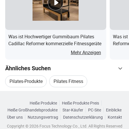
Wir bieten einen One-Stop-Service, helfen Ihnen, Zeit und
Kosten zu sparen. Sie können wählen Sie die gesamte
Reihe von Fitnessgeräten von uns, wie Cardio,
Kraftmaschinen, Hanteln usw.
Was ist Hochwertiger Gummibaum Pilates
Was ist
Wir bieten den besten After-Sales-Service und Standard-
Cadillac Reformer kommerzielle Fitnessgeräte
Reforme
Reform
Garantie in der Fitness-Industrie.
Mehr Anzeigen
Unsere Ehre:
Ähnliches Suchen
Ausstellung:
Pilates-Produkte
Pilates Fitness
Verpackung Und Versand :
Durchsuchen Sie nach Kategorien
Pilates-Übung
Pilates-Reformer Zu Verkaufen
Heiße Produkte
Heiße Produkte Preis
FAQ:
Heiße Großhandelsprodukte
Star-Käufer
PC-Site
Einblicke
Pilates-Fitnessgeräte
Pilates Fitnessgeräte
Über uns
Nutzungsvertrag
Datenschutzerklärung
Kontakt
1.“ Warum wählen wir Sie aus?"
Copyright © 2026 Focus Technology Co., Ltd. All Rights Reserved