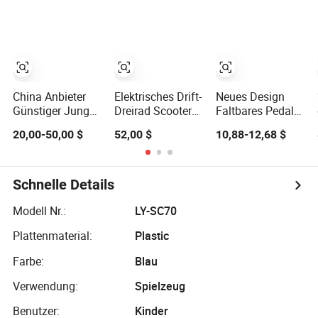
Roller Mini
8000W For19
Elektroautomatik
Geschwindigkeitsme
Günstige
Kit Zahnrad 3
Erwachsene
Rad Elektroroller
Geländescooter
Rennstrecke Mini
Motorrad
China Anbieter
Elektrisches Drift-
Neues Design
Günstiger Jungen
Dreirad Scooter
Faltbares Pedal
Mädchen Cooler
Günstiger
Fahrrad Fuß Drei
20,00-50,00 $
52,00 $
10,88-12,68 $
Kinder Motorroller
Dreirad-Drift-
Räder Blitz Kinder
Faltbarer Outdoor
Elektroscooter für
Roller
Roller
Kinder und
Erwachsene Drift-
Schnelle Details
Scooter
Modell Nr.:
LY-SC70
Plattenmaterial:
Plastic
Farbe:
Blau
Verwendung:
Spielzeug
Benutzer:
Kinder