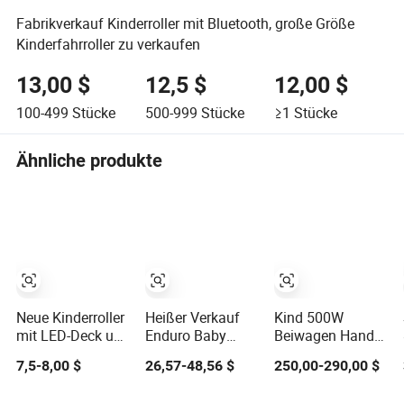
Fabrikverkauf Kinderroller mit Bluetooth, große Größe
Kinderfahrroller zu verkaufen
13,00 $
12,5 $
12,00 $
100-499
Stücke
500-999
Stücke
≥1
Stücke
Ähnliche produkte
Neue Kinderroller
Heißer Verkauf
Kind 500W
mit LED-Deck und
Enduro Baby
Beiwagen Handel
PU-Lichtreifen zu
Roller für Kinder
Solar Fracht 6000
7,5-8,00 $
26,57-48,56 $
250,00-290,00 $
verkaufen
Chinesischer
W 72V Teile
kleiner Anhänger
Erwachsener