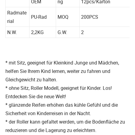
Farbe
OEM
ng
12pcs/Karton
Radmate
PU-Rad
MOQ
200PCS
rial
N.W.
2,2KG
G.W.
2
* mit Sitz, geeignet für Kleinkind Junge und Mädchen,
helfen Sie Ihrem Kind lernen, weiter zu fahren und
Gleichgewicht zu halten.
* ohne Sitz, Roller Modell, geeignet für Kinder. Los!
Entdecken Sie die neue Welt!
* glänzende Reifen erhöhen das kühle Gefühl und die
Sicherheit von Kinderreisen in der Nacht.
* der Roller kann gefaltet werden, um die Bodenfläche zu
reduzieren und die Lagerung zu erleichtern.