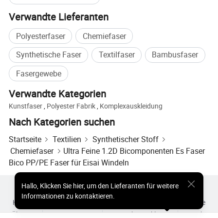
zu arbeiten und Ihnen beste Preise, besten Service und
Verwandte Lieferanten
Lösungen zu bieten!
Polyesterfaser
Chemiefaser
Synthetische Faser
Textilfaser
Bambusfaser
Fasergewebe
Verwandte Kategorien
Kunstfaser
,
Polyester Fabrik
,
Komplexauskleidung
Nach Kategorien suchen
Startseite
Textilien
Synthetischer Stoff
Chemiefaser
Ultra Feine 1.2D Bicomponenten Es Faser
Bico PP/PE Faser für Eisai Windeln
Hallo
,
Klicken Sie hier, um den Lieferanten für weitere
Heiße Produkte
Heiße Produkte Preis
Informationen zu kontaktieren.
Heiße Großhandelsprodukte
Star-Käufer
PC-Site
Einblicke
Über uns
Nutzungsvertrag
Datenschutzerklärung
Kontakt