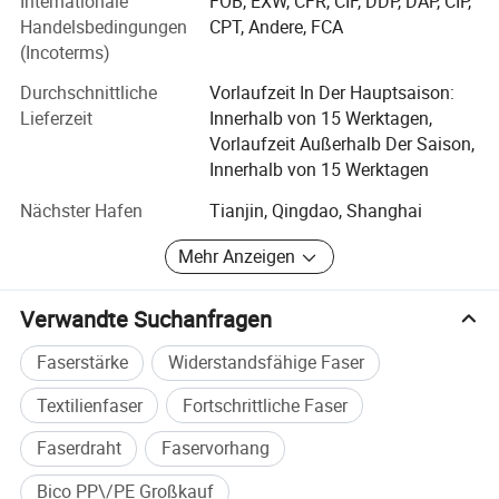
Internationale
FOB, EXW, CFR, CIF, DDP, DAP, CIP,
Industrietextilien, etc.
Handelsbedingungen
CPT, Andere, FCA
per DHL, FedEx, UPS, ARAMEX, SF Express, Usw. Für
(Incoterms)
Großbestellungen versenden wir normalerweise auf dem Seeweg
Unsere recycelten Polyesterfasern (GRS-zertifiziert) liefern
oder in der Luft. Q8. Kann ich Ihre Fabrik besuchen? RE: Ja, wir
an H&M, IKEA, Nike Fabriken.
Durchschnittliche
Vorlaufzeit In Der Hauptsaison:
begrüßen Sie zu uns besuchen, wir zeigen Ihnen fortschrittliche
Lieferzeit
Innerhalb von 15 Werktagen,
Stabile Qualität und wettbewerbsfähige Preise sind wir
Produktionslinien & qualitativ hochwertigeProdukte.
Vorlaufzeit Außerhalb Der Saison,
immer garantieren Ihnen.
Innerhalb von 15 Werktagen
Wähle Li Fa, wähle Professionalität und Seelenfrieden!
Nächster Hafen
Tianjin, Qingdao, Shanghai
-- Tianjin LH Technology, in der nachgelagerten Industrie
Mehr Anzeigen
von Li Fa, arbeitet als professioneller Lieferant von
Kindertaschen & Trolley-Koffer. Wir produzieren Anti-Lost
Verwandte Suchanfragen
Rucksack, Plüsch Rucksack, Schultaschen, Cartoon
Trolley-Fälle, etc. Wir haben professionelle Designer &
Faserstärke
Widerstandsfähige Faser
unsere eigenen Urheberrechte, so dass keine
Notwendigkeit, über die Verletzung Problem beim Verkauf
Textilienfaser
Fortschrittliche Faser
unserer Produkte zu kümmern.
Faserdraht
Faservorhang
Hohe Qualität & grüne Erde ist unsere Pflicht. Wir freuen
Bico PP\/PE Großkauf
uns darauf, in absehbarer Zukunft Hand in Hand mit Ihnen