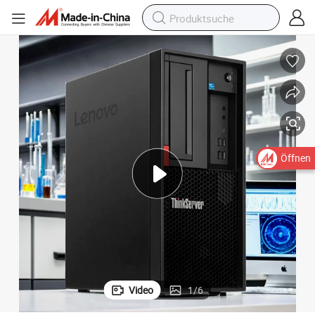
Öffnen
Video
1
/
6