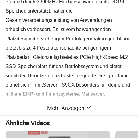
ergänzt durch 3200MHz Hochgeschwindigkeits-DDR4-
Speicher, unterstützt, hat er die
Gesamtverarbeitungsleistung von Anwendungen
erheblich verbessert. Es ist vom hervorragenden
Platzdesign der vorherigen Produktgeneration geerbt und
bietet bis zu 4 Festplattenschächte bei geringem
Platzbedarf. Gleichzeitig bietet es PCle High-Speed M,2
SSD-Speicherplatz für das Betriebssystem und bietet
somit den Benutzern das beste integrierte Design. Damit
eignet sich ThinkServer TS9OX besonders für kleine und
mittlere ERP- und Finanzsysteme, Mailserver,
Telekonferenzen, Dateiverwaltung, Druck, Web- und
Mehr Anzeigen
andere Anwendungsszenarien von Office-Software-
Ähnliche Videos
Servern.