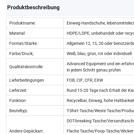
Produktbeschreibung
Produktname:
Einweg-Handschuhe, lebensmittelec
Material:
HDPE/LDPE, unbehandelt oder recyc
Format/Stärke:
Allgemein 12, 15, 20 oder benutzerde
Farbe/Druck;
Weiß, blau, grün, rot oder individuell
Advanced Equipment und ein erfahr
Qualitätskontrolle:
in jedem Schritt genau prüfen
Lieferbedingungen
FOB; CIF; CFR; EXW
Lieferzeit:
Rund 15-20 Tage nach Erhalt der Ka
Funktion:
Recycelbar, Einweg, hohe Haltbarkei
Beuteltyp:
T-Shirt-Tasche/Weste Tasche/Produ
DOT-breaking Tasche/Versandtasche
Andere Gepäckart:
Flache Tasche/Poop-Tasche/Wicket-