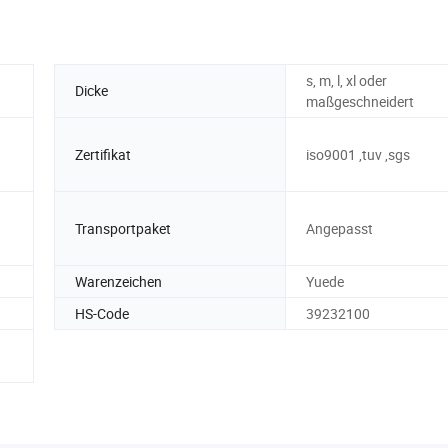
s, m, l, xl oder
Dicke
maßgeschneidert
Zertifikat
iso9001 ,tuv ,sgs
Transportpaket
Angepasst
Warenzeichen
Yuede
HS-Code
39232100