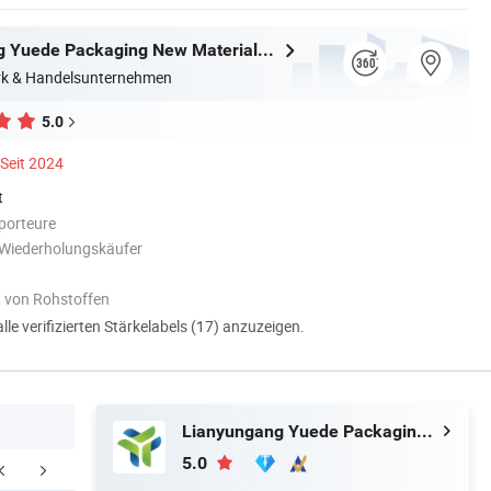
Lianyungang Yuede Packaging New Materials Co., Ltd.
erk & Handelsunternehmen
5.0
Seit 2024
t
porteure
 Wiederholungskäufer
t von Rohstoffen
alle verifizierten Stärkelabels (17) anzuzeigen.
Lianyungang Yuede Packaging New Materials Co., Ltd.
5.0
ertifizierungen
FAQ