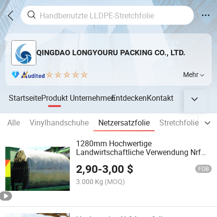
QINGDAO LONGYOURU PACKING CO., LTD.
Mehr
Startseite
Produkt
Unternehmen
Entdecken
Kontakt
Alle
Vinylhandschuhe
Netzersatzfolie
Stretchfolie
Ve
1280mm Hochwertige
Landwirtschaftliche Verwendung Nrf
Net Ersatzfolie für die
2,90
-
3,00
$
Pflanzenverpackung
FOB
3.000 Kg
(MOQ)