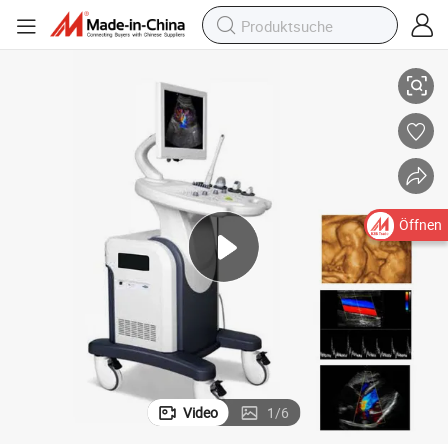
Ultraschallgerät Preis
Medizinisches Krankenhausinstrument 3D 4D Voll digitales Farb-Doppler-
Öffnen
Video
1
/
6