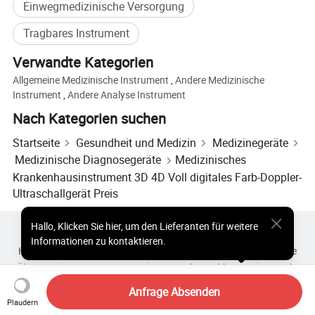
Einwegmedizinische Versorgung
Tragbares Instrument
Verwandte Kategorien
Allgemeine Medizinische Instrument
,
Andere Medizinische
Instrument
,
Andere Analyse Instrument
Nach Kategorien suchen
Startseite
Gesundheit und Medizin
Medizinegeräte
Medizinische Diagnosegeräte
Medizinisches
Krankenhausinstrument 3D 4D Voll digitales Farb-Doppler-
Ultraschallgerät Preis
Hallo
,
Klicken Sie hier, um den Lieferanten für weitere
Heiße Produkte
Heiße Produkte Preis
Informationen zu kontaktieren.
Heiße Großhandelsprodukte
Star-Käufer
PC-Site
Einblicke
Über uns
Nutzungsvertrag
Datenschutzerklärung
Kontakt
Copyright © 2026 Focus Technology Co., Ltd. All Rights Reserved
Anfrage Absenden
Plaudern