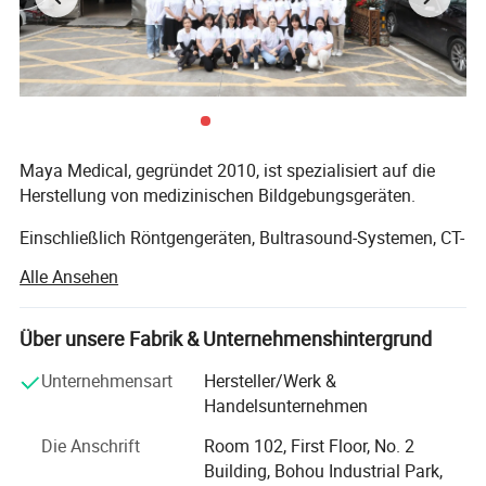
Maya Medical, gegründet 2010, ist spezialisiert auf die
Herstellung von medizinischen Bildgebungsgeräten.
Einschließlich Röntgengeräten, Bultrasound-Systemen, CT-
Scannern und MRI-Geräten. Mit eigenen
Alle Ansehen
Produktionsanlagen bieten wir maßgeschneiderte
Lösungen für Krankenhäuser weltweit. Unsere Produkte
werden nach Afrika und Asien exportiert, unterstützt durch
Über unsere Fabrik & Unternehmenshintergrund
professionelle Installations- und
Unternehmensart
Hersteller/Werk &
Schulungsdienstleistungen.
Handelsunternehmen
Wir setzen auf Qualität und Innovation und erweitern
Die Anschrift
Room 102, First Floor, No. 2
unser globales Servicenetzwerk, um schnellen technischen
Building, Bohou Industrial Park,
Support zu gewährleisten. Unser erfahrenes Team liefert