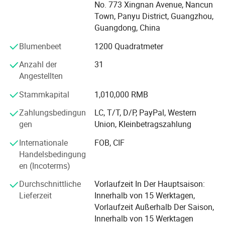
No. 773 Xingnan Avenue, Nancun
zuverlässige Geräte und umfassenden After-Sales-Service,
Town, Panyu District, Guangzhou,
wodurch wir zu einem vertrauenswürdigen Partner in der
Guangdong, China
Medizintechnik werden. Kontaktieren Sie uns für
maßgeschneiderte Lösungen im Gesundheitswesen.
Blumenbeet
1200 Quadratmeter
Anzahl der
31
Angestellten
Stammkapital
1,010,000 RMB
Zahlungsbedingun
LC, T/T, D/P, PayPal, Western
gen
Union, Kleinbetragszahlung
Internationale
FOB, CIF
Handelsbedingung
en (Incoterms)
Durchschnittliche
Vorlaufzeit In Der Hauptsaison:
Lieferzeit
Innerhalb von 15 Werktagen,
Vorlaufzeit Außerhalb Der Saison,
Innerhalb von 15 Werktagen