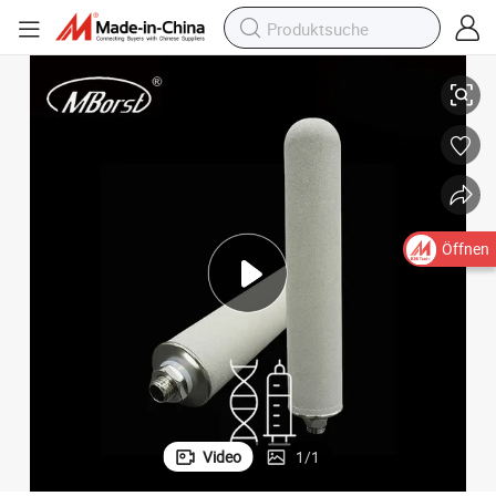
Überlegene Titanfilterpatrone für optimale pharmazeutische Filtration
Öffnen
Video
1
/
1