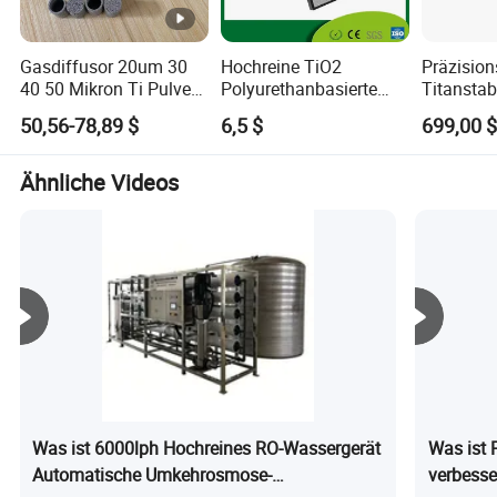
Gasdiffusor 20um 30
Hochreine TiO2
Präzisio
40 50 Mikron Ti Pulver
Polyurethanbasierte
Titanstabf
gesinterter Titanfilter
Nano-Titan-Dioxid-
Filtration
50,56-78,89 $
6,5 $
699,00 $
Baumwollfilter
Entgasun
für Tinte
Ähnliche Videos
Was ist 6000lph Hochreines RO-Wassergerät
Was ist 
Automatische Umkehrosmose-
verbesse