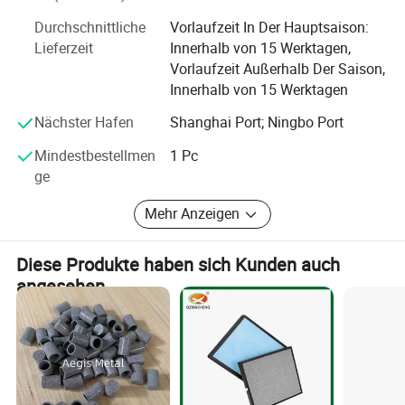
Massenproduktion. 8. F: Welches Zertifikat haben Sie? A: Unsere
Durchschnittliche
Vorlaufzeit In Der Hauptsaison:
umfassendes Validierungslabor Metallprodukte
Fabrik ist ISO9001/ISO14001/OHSMS18001 zertifiziert.
Lieferzeit
Innerhalb von 15 Werktagen,
Division:
Vorlaufzeit Außerhalb Der Saison,
Innerhalb von 15 Werktagen
Über 10 Jahre Branchenexpertise
Nächster Hafen
Shanghai Port; Ningbo Port
strenges Produktionsprozess-Kontrollsystem
Mindestbestellmen
1 Pc
Hochwertige Rohstoffe
ge
umfassendes Rückverfolgbarkeitssystem
Mehr Anzeigen
Diese Produkte haben sich Kunden auch
angesehen