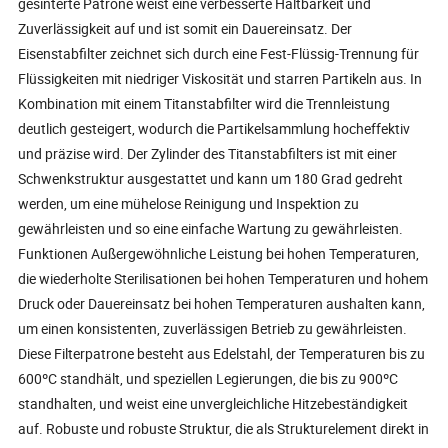
gesinterte Patrone weist eine verbesserte Haltbarkeit und
Zuverlässigkeit auf und ist somit ein Dauereinsatz. Der
Eisenstabfilter zeichnet sich durch eine Fest-Flüssig-Trennung für
Flüssigkeiten mit niedriger Viskosität und starren Partikeln aus. In
Kombination mit einem Titanstabfilter wird die Trennleistung
deutlich gesteigert, wodurch die Partikelsammlung hocheffektiv
und präzise wird. Der Zylinder des Titanstabfilters ist mit einer
Schwenkstruktur ausgestattet und kann um 180 Grad gedreht
werden, um eine mühelose Reinigung und Inspektion zu
gewährleisten und so eine einfache Wartung zu gewährleisten.
Funktionen Außergewöhnliche Leistung bei hohen Temperaturen,
die wiederholte Sterilisationen bei hohen Temperaturen und hohem
Druck oder Dauereinsatz bei hohen Temperaturen aushalten kann,
um einen konsistenten, zuverlässigen Betrieb zu gewährleisten.
Diese Filterpatrone besteht aus Edelstahl, der Temperaturen bis zu
600ºC standhält, und speziellen Legierungen, die bis zu 900ºC
standhalten, und weist eine unvergleichliche Hitzebeständigkeit
auf. Robuste und robuste Struktur, die als Strukturelement direkt in