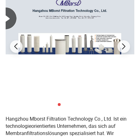
Hydraulikflüssigkeiten, Kraftstoff und Schmierstoffen, um eine
optimale Leistung von Maschinen und Motoren zu gewährleisten.
Perfekt für verschiedene Hochtemperatur-, Hochdruck- und
hochpräzise Filtrationsanwendungen, die auch anspruchsvollen
industriellen Anforderungen gerecht werden. Detaillierte Fotos
Produktparameter
Medien
Gesinterte Titan
Max. Betriebstemperatur
280ºC
Max. Betriebs-DP
3bar
Bestellinformationen
Modell
Filterleistung
Material
Verbindung
Länge
Maerial Abdichten
0100 = 1.0μm 0200 =
2.0μm 0300 = 3.0μm 0500
= 5.0μm 0700 = 7.0μm
L=Schraube
05 = 5 Zoll 10 = 10 Zoll 20
1000 = 10.00μm 2000 =
E=EPDM S=Silikon V=Viton
MTI
A=316L B = 304 C=TI
D=Flachdrücken SC=226
= 20 Zoll 30 = 30 Zoll 40 =
20.00μm 2500 = 25.0μm
P=PTFE
flach
40 Zoll
3000 = 30.0μm 5000 =
50.00μm 7500 = 75.0μm
100H = 100μm
Hangzhou Mborst Filtration Technology Co., Ltd. Ist ein
Verpackung Und Versand FAQ 1. F: Sind Sie ein
technologieorientiertes Unternehmen, das sich auf
Handelsunternehmen oder ein Hersteller? A: Wir sind ein
Membranfiltrationslösungen spezialisiert hat. Wir
professioneller Hersteller mit verbessertem R & D-Team, komplette