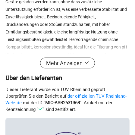
Geräte geladen werden kann, ohne dass zusätzliche
Unterstützung erforderlich ist, was eine verbesserte Stabilität und
Zuverlässigkeit bietet. Beeindruckende Fähigkeit,
Druckänderungen oder Stößen standzuhalten, mit hoher
Ermüdungsbeständigkeit, die eine langfristige Nutzung ohne
Leistungseinbußen gewährleistet. Hervorragende chemische
Kompatibilität, korrosionsbeständig, ideal für die Filterung von pH-
Wert und organischen Lösungsmitteln, vielseitig einsetzbar in
verschiedenen Anwendungen. Hohe Schmutzhaltekapazität, die
Mehr Anzeigen
eine lange Lebensdauer gewährleistet und Wartungshäufigkeit
Über den Lieferanten
und Kosten reduziert. Effiziente Regeneration und
Wiederverwendbarkeit durch Waschen, wodurch kostengünstige,
Dieser Lieferant wurde von TÜV Rheinland geprüft.
nachhaltige Filtrationslösungen entstehen. Anwendung Ideal zum
Überprüfen Sie den Bericht auf
der offiziellen TÜV Rheinland-
Filtern von Polyethylen, Polypropylen, Nylon, Polyester und
Website
mit der ID "
MIC-ASR2531368
". Artikel mit der
Viskose, Präzise und zuverlässige Filtration. Hervorragend
Kennzeichnung "
" sind zertifiziert.
geeignet für die Rückgewinnung von Katalysatoren und
Polymeren, bietet eine überlegene Filtration, die die
Prozesseffizienz verbessert. Hochwirksam bei der Filterung von