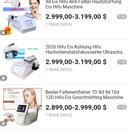
9d Eis Hifu Anti-Falten Hautstraffung
Eis Hifu Maschine
2.999,00
-
3.199,00
$
FOB
1 Stück
(MOQ)
2026 Hifu Eis Kühlung Hifu
Hochintensitätsfokussierter Ultraschall
Kühle Hautstraffungsgerät
2.999,00
-
3.199,00
$
FOB
1 Stück
(MOQ)
Bester Faltenentferner 7D 8d 9d 10d
12D Hifu Eis Gesichtslifting Maschine
2.899,00
-
2.999,00
$
FOB
1 Stück
(MOQ)