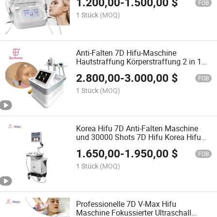
1.200,00
-
1.500,00
$
FOB
1 Stück
(MOQ)
Anti-Falten 7D Hifu-Maschine
Hautstraffung Körperstraffung 2 in 1
Schönheitstechnik
2.800,00
-
3.000,00
$
FOB
1 Stück
(MOQ)
Korea Hifu 7D Anti-Falten Maschine
und 30000 Shots 7D Hifu Korea Hifu
Technologie Ultraschall
1.650,00
-
1.950,00
$
Gesichtsstraffungs- und
FOB
Schlankheitsmaschine
1 Stück
(MOQ)
Professionelle 7D V-Max Hifu
Maschine Fokussierter Ultraschall