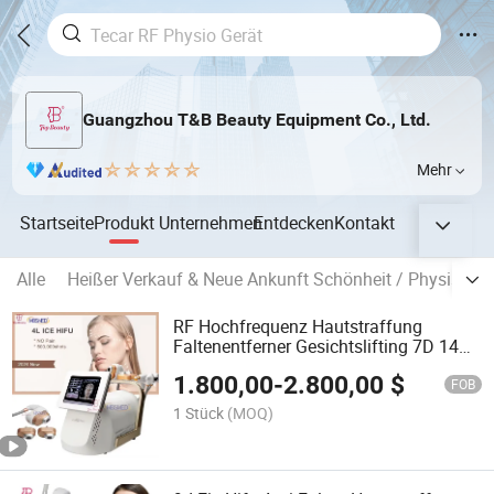
Guangzhou T&B Beauty Equipment Co., Ltd.
Mehr
Startseite
Produkt
Unternehmen
Entdecken
Kontakt
Alle
Heißer Verkauf & Neue Ankunft Schönheit / Physische
RF Hochfrequenz Hautstraffung
Faltenentferner Gesichtslifting 7D 14D
20d 5D Ultraschall Hifu Maschine
1.800,00
-
2.800,00
$
FOB
1 Stück
(MOQ)