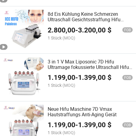
8d Eis Kühlung Keine Schmerzen
Ultraschall Gesichtsstraffung Hifu
Maschine
2.800,00
-
3.200,00
$
FOB
1 Stück
(MOQ)
3 in 1 V Max Liposonic 7D Hifu
Ultramage fokussierte Ultraschall Hifu
Maschine
1.199,00
-
1.399,00
$
FOB
1 Stück
(MOQ)
Neue Hifu Maschine 7D Vmax
Hautstraffungs Anti-Aging Gerät
1.199,00
-
1.399,00
$
FOB
1 Stück
(MOQ)