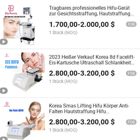
Tragbares professionelles Hifu-Gerät
zur Gesichtsstraffung, Hautstraffung
und Faltenentfernung 7D Hifu
1.700,00
-
2.000,00
$
FOB
1 Stück
(MOQ)
2023 Heißer Verkauf Korea 8d Facelift-
Eis-Kartusche Ultraschall Schlankheits
Hifu Maschine
2.800,00
-
3.200,00
$
FOB
1 Stück
(MOQ)
Korea Smas Lifting Hifu Körper Anti-
Falten Hautstraffung Hifu
Schönheitsgerät
2.800,00
-
3.200,00
$
FOB
1 Stück
(MOQ)