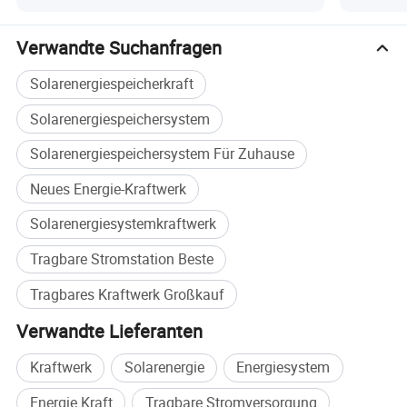
Außenbereich Wohnmobil Energiespeicher
Ladungen) bis zu Klimaanlagen (2,3h Laufzeit).
Powerbank
Verwandte Suchanfragen
• Long Runtime Performance versorgt 30W Lüfter für 66h,
Solarenergiespeicherkraft
100W Fernseher für 20h, 150W Kühlschrank für 13h und mehr.
Solarenergiespeichersystem
Detaillierte Fotos
Solarenergiespeichersystem Für Zuhause
Neues Energie-Kraftwerk
Solarenergiesystemkraftwerk
Tragbare Stromstation Beste
Tragbares Kraftwerk Großkauf
Verwandte Lieferanten
Kraftwerk
Solarenergie
Energiesystem
Energie Kraft
Tragbare Stromversorgung