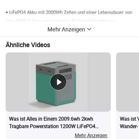
• LiFePO4 Akku mit 2000Wh Zellen und einer Lebensdauer von
über 8000 Zyklen und mehreren Sicherheitsfunktionen.
Mehr Anzeigen
• hohe Umwandlungseffizienz Galliumnitrid GaN-Technologie
Ähnliche Videos
bietet 92% Effizienz.
• All-in-One-Lösung Integrer Wechselrichter, Batterie, BMS
und MPPT für umfassendes Energiemanagement.
• die Wechselspannung wurde auf 90V bis 280V aufgerüstet,
wodurch das Produkt für anspruchsvolle Leistungsumgebungen
geeignet ist.
Was ist Alles in Einem 2009.6wh 2kwh
Was ist 
Tragbare Powerstation 1200W LiFePO4
Wander-
• leistungsstarke Leistung 1200W kontinuierliche Leistung
Solar Generator Notfall Backup
unterstützt eine breite Palette von Geräten von Telefonen (242
Mehr Anzeigen