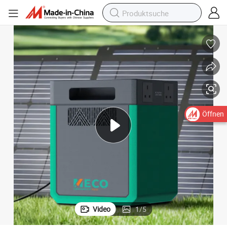
Öffnen
Video
1
/
5