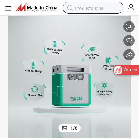
rgung für Feldarbeit
Schnellladung 2kwh 1200W Tragbar LiFePO4 Große Kapazität Stromverso
Öffnen
1
/
6