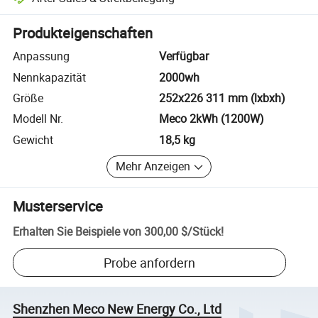
Plattformgestützte Streitbeilegung, einschließlich Rückerstattungen
Produkteigenschaften
Anpassung
Verfügbar
Nennkapazität
2000wh
Größe
252x226 311 mm (lxbxh)
Modell Nr.
Meco 2kWh (1200W)
Gewicht
18,5 kg
Mehr Anzeigen
Musterservice
Erhalten Sie Beispiele von
300,00 $
/
Stück
!
Probe anfordern
Shenzhen Meco New Energy Co., Ltd