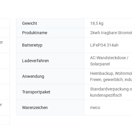
Gewicht
18,5 kg
Produktname
2kwh tragbare Stroms
er
Batterietyp
LiFePO4 314ah
AC-Wandsteckdose /
Ladeverfahren
Solarpanel
Heimbackup, Wohnmobi
Anwendung
Freien, gewerblich, indu
Standardverpackung o
Transportpaket
kundenspezifisch
er
Warenzeichen
meco