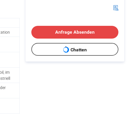
tation
Anfrage Absenden
Chatten
l, im
striell
der