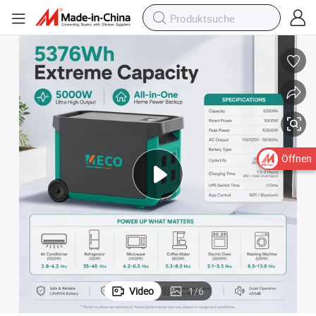
Öffnen
Video
1
/
6