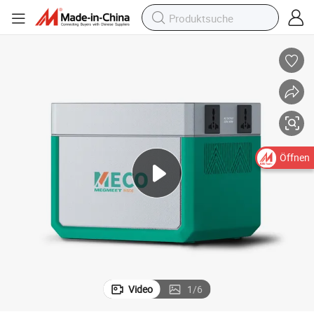
Öffnen
Video
1
/
6