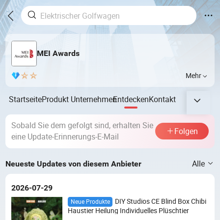
MEI Awards
Mehr
Startseite
Produkt
Unternehmen
Entdecken
Kontakt
Sobald Sie dem gefolgt sind, erhalten Sie
Folgen
eine Update-Erinnerungs-E-Mail
Alle
Neueste Updates von diesem Anbieter
2026-07-29
DIY Studios CE Blind Box Chibi
Neue Produkte
Haustier Heilung Individuelles Plüschtier