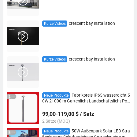
crescent bay installation
Kurze Videos
crescent bay installation
Kurze Videos
Fabrikpreis IP65 wasserdicht 5
Neue Produkte
0W 21000lm Gartenlicht Landschaftslicht Poll
erlicht Bereichslicht LED Landschaftspollerlich
t für Gartenplatz Weg
99,00-119,00 $ / Satz
2 Sätze (MOQ)
50W Außenpark Solar LED Stra
Neue Produkte
ßenlaterne Solarbetriebene Gartenleuchte mit