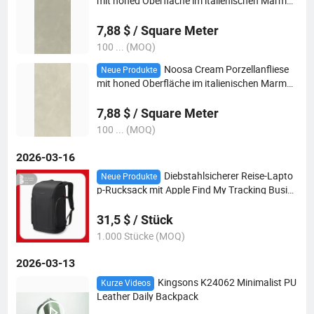
mit honed Oberfläche im italienischen Marmor
-Design
7,88 $ / Square Meter
100 ... (MOQ)
Noosa Cream Porzellanfliese
Neue Produkte
mit honed Oberfläche im italienischen Marmor
-Design
7,88 $ / Square Meter
100 ... (MOQ)
2026-03-16
Diebstahlsicherer Reise-Lapto
Neue Produkte
p-Rucksack mit Apple Find My Tracking Busine
ss Daypack
31,5 $ / Stück
1.000 Stücke (MOQ)
2026-03-13
Kingsons K24062 Minimalist PU
Kurze Videos
Leather Daily Backpack