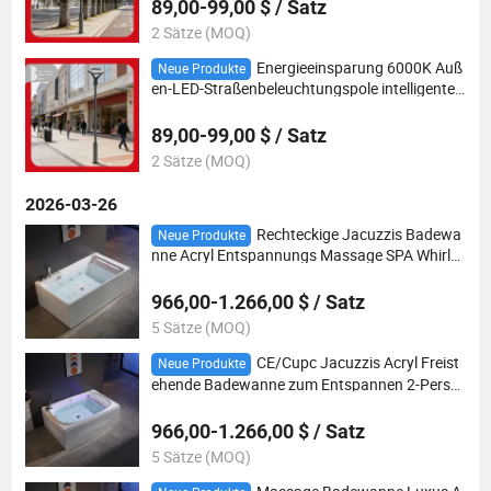
89,00-99,00 $ / Satz
2 Sätze (MOQ)
Energieeinsparung 6000K Auß
Neue Produkte
en-LED-Straßenbeleuchtungspole intelligente
Steuerung IP65 wasserdichtes Straßenklassikl
ichtlösung Parkplatzlicht für Garten
89,00-99,00 $ / Satz
2 Sätze (MOQ)
2026-03-26
Rechteckige Jacuzzis Badewa
Neue Produkte
nne Acryl Entspannungs Massage SPA Whirlp
ool mit Wasserhahn Kissen
966,00-1.266,00 $ / Satz
5 Sätze (MOQ)
CE/Cupc Jacuzzis Acryl Freist
Neue Produkte
ehende Badewanne zum Entspannen 2-Perso
ns SPA Massage Badewanne für Zuhause
966,00-1.266,00 $ / Satz
5 Sätze (MOQ)