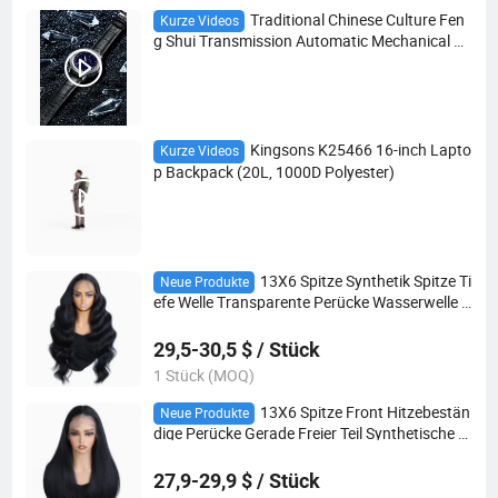
Traditional Chinese Culture Fen
Kurze Videos
g Shui Transmission Automatic Mechanical W
atch
Kingsons K25466 16-inch Lapto
Kurze Videos
p Backpack (20L, 1000D Polyester)
13X6 Spitze Synthetik Spitze Ti
Neue Produkte
efe Welle Transparente Perücke Wasserwelle K
leberfreie Perücke
29,5-30,5 $ / Stück
1 Stück (MOQ)
13X6 Spitze Front Hitzebestän
Neue Produkte
dige Perücke Gerade Freier Teil Synthetische S
pitze Front Perücke
27,9-29,9 $ / Stück