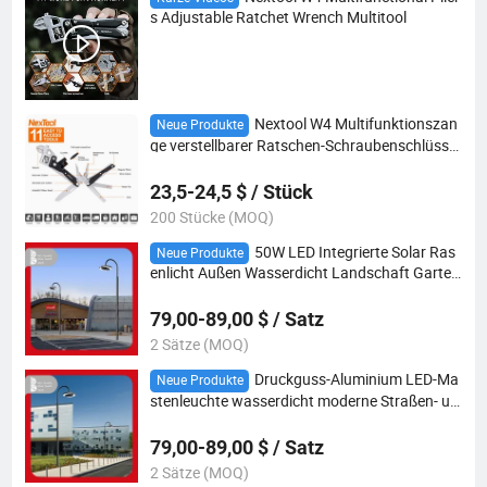
s Adjustable Ratchet Wrench Multitool
Nextool W4 Multifunktionszan
Neue Produkte
ge verstellbarer Ratschen-Schraubenschlüssel
Multitool
23,5-24,5 $ / Stück
200 Stücke (MOQ)
50W LED Integrierte Solar Ras
Neue Produkte
enlicht Außen Wasserdicht Landschaft Garten
weg Gehweg Patio Straße Garten Bollard Post
Pfahl Licht
79,00-89,00 $ / Satz
2 Sätze (MOQ)
Druckguss-Aluminium LED-Ma
Neue Produkte
stenleuchte wasserdicht moderne Straßen- un
d Garten-Nachtleuchte dekorative Landschaft
sbeleuchtung
79,00-89,00 $ / Satz
2 Sätze (MOQ)