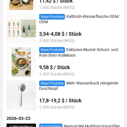
11,42 $ / Stück
1.000 Stücke (MOQ)
Kaltbrüh-Wasserflasche OEM/
Neue Produkte
ODM
3,54-4,08 $ / Stück
3.000 Stücke (MOQ)
Exklusive Muster-Schutz- und
Neue Produkte
Rote Stern Kollektion
9,58 $ / Stück
1.000 Stücke (MOQ)
Mehr Wasserdruck reinigende
Neue Produkte
Duschkopf
17,8-19,2 $ / Stück
1.000 Stücke (MOQ)
2026-03-23
Nextool W4 Multifunctional Plier
Kurze Videos