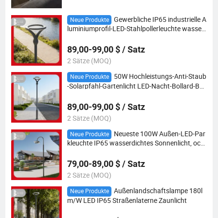
Gewerbliche IP65 industrielle A
Neue Produkte
luminiumprofil-LED-Stahlpollerleuchte wasser
dicht hochhelles Torlicht für Parkplätze & High
way30W/50W/80W/100W
89,00-99,00 $ / Satz
2 Sätze (MOQ)
50W Hochleistungs-Anti-Staub
Neue Produkte
-Solarpfahl-Gartenlicht LED-Nacht-Bollard-Bel
euchtung für Straßen in schneereichen Gebiet
en
89,00-99,00 $ / Satz
2 Sätze (MOQ)
Neueste 100W Außen-LED-Par
Neue Produkte
kleuchte IP65 wasserdichtes Sonnenlicht, octa
gonale Straßenlaterne, Gartenstahlpfahl, verzi
nkter Stahlpfahl
79,00-89,00 $ / Satz
2 Sätze (MOQ)
Außenlandschaftslampe 180l
Neue Produkte
m/W LED IP65 Straßenlaterne Zaunlicht