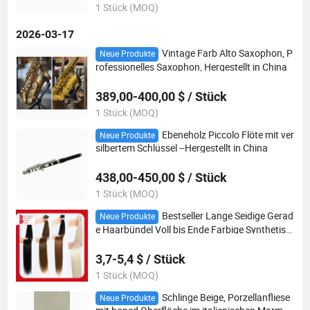
1 Stück (MOQ)
2026-03-17
Vintage Farb Alto Saxophon, P
Neue Produkte
rofessionelles Saxophon, Hergestellt in China
389,00-400,00 $ / Stück
1 Stück (MOQ)
Ebeneholz Piccolo Flöte mit ver
Neue Produkte
silbertem Schlüssel --Hergestellt in China
438,00-450,00 $ / Stück
1 Stück (MOQ)
Bestseller Lange Seidige Gerad
Neue Produkte
e Haarbündel Voll bis Ende Farbige Synthetisc
he Haarverlängerung Blonde Ombre Hochlicht
für Frauen
3,7-5,4 $ / Stück
1 Stück (MOQ)
Schlinge Beige, Porzellanfliese
Neue Produkte