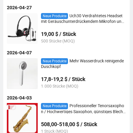
2026-04-27
Uch30 Verdrahtetes Headset
Neue Produkte
mit Geräuschunterdrückendem Mikrofon und I
n-Line-Steuerung für PC
19,00 $ / Stück
500 Stücke (MOQ)
2026-04-07
Mehr Wasserdruck reinigende
Neue Produkte
Duschkopf
17,8-19,2 $ / Stück
1.000 Stücke (MOQ)
2026-04-03
Professioneller Tenorsaxopho
Neue Produkte
n / Hochwertiges Saxophon, günstiges Blechbl
asinstrument
508,00-518,00 $ / Stück
1 Stück (MOQ)