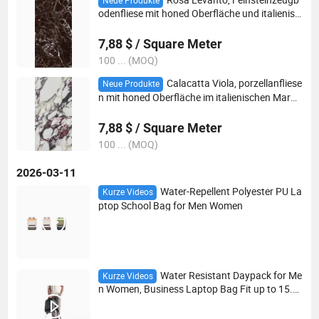
Neue Produkte
odenfliese mit honed Oberfläche und italienisc
hem Marmor-Design
7,88 $ / Square Meter
100 ... (MOQ)
Calacatta Viola, porzellanfliese
Neue Produkte
n mit honed Oberfläche im italienischen Marm
or-Design
7,88 $ / Square Meter
100 ... (MOQ)
2026-03-11
Water-Repellent Polyester PU La
Kurze Videos
ptop School Bag for Men Women
Water Resistant Daypack for Me
Kurze Videos
n Women, Business Laptop Bag Fit up to 15.6"
Notebook