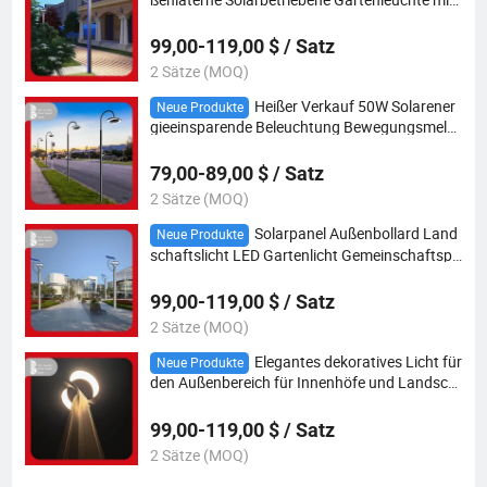
Fernbedienung
99,00-119,00 $ / Satz
2 Sätze (MOQ)
Heißer Verkauf 50W Solarener
Neue Produkte
gieeinsparende Beleuchtung Bewegungsmeld
er Flutlampe Beste Lampara Gartenweglampe
Außenbeleuchtung Dekorationslicht
79,00-89,00 $ / Satz
2 Sätze (MOQ)
Solarpanel Außenbollard Land
Neue Produkte
schaftslicht LED Gartenlicht Gemeinschaftspa
rk 50W Straßenlampe
99,00-119,00 $ / Satz
2 Sätze (MOQ)
Elegantes dekoratives Licht für
Neue Produkte
den Außenbereich für Innenhöfe und Landsch
aftsbeleuchtung zur Sicherheit von Wegen
99,00-119,00 $ / Satz
2 Sätze (MOQ)