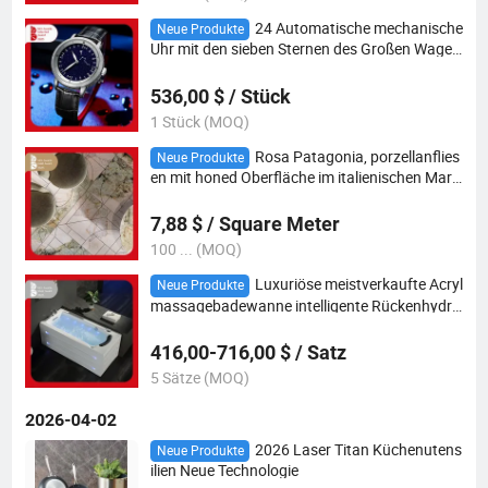
24 Automatische mechanische
Neue Produkte
Uhr mit den sieben Sternen des Großen Wagen
s, traditionellen Feng Shui-Elementen, Glücksv
erzierungen, blauer Kristallsand
536,00 $ / Stück
1 Stück (MOQ)
Rosa Patagonia, porzellanflies
Neue Produkte
en mit honed Oberfläche im italienischen Mar
mor Design
7,88 $ / Square Meter
100 ... (MOQ)
Luxuriöse meistverkaufte Acryl
Neue Produkte
massagebadewanne intelligente Rückenhydro
-Wirlpool-Whirlpoolbadewanne
416,00-716,00 $ / Satz
5 Sätze (MOQ)
2026-04-02
2026 Laser Titan Küchenutens
Neue Produkte
ilien Neue Technologie