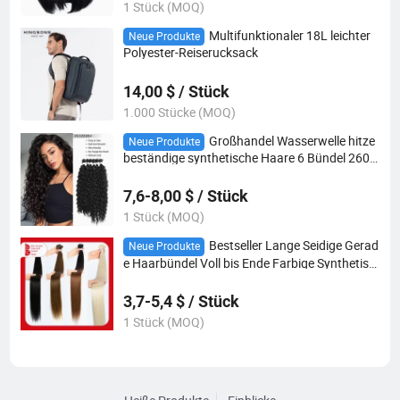
1 Stück (MOQ)
Multifunktionaler 18L leichter
Neue Produkte
Polyester-Reiserucksack
14,00 $ / Stück
1.000 Stücke (MOQ)
Großhandel Wasserwelle hitze
Neue Produkte
beständige synthetische Haare 6 Bündel 260g
natürliche schwarze Haarverlängerungen
7,6-8,00 $ / Stück
1 Stück (MOQ)
Bestseller Lange Seidige Gerad
Neue Produkte
e Haarbündel Voll bis Ende Farbige Synthetisc
he Haarverlängerung Blonde Ombre Hochlicht
für Frauen
3,7-5,4 $ / Stück
1 Stück (MOQ)