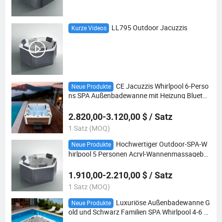
LL795 Outdoor Jacuzzis
Kurze Videos
CE Jacuzzis Whirlpool 6-Perso
Neue Produkte
ns SPA Außenbadewanne mit Heizung Bluetoo
th Musik
2.820,00-3.120,00 $ / Satz
1 Satz (MOQ)
Hochwertiger Outdoor-SPA-W
Neue Produkte
hirlpool 5 Personen Acryl-Wannenmassageba
dewanne
1.910,00-2.210,00 $ / Satz
1 Satz (MOQ)
Luxuriöse Außenbadewanne G
Neue Produkte
old und Schwarz Familien SPA Whirlpool 4-6 P
ersonen Jacuzzis