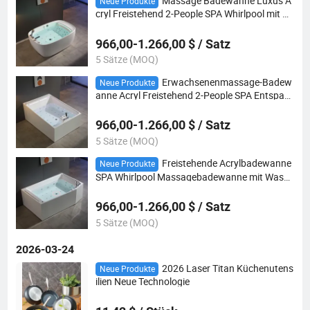
Massage Badewanne Luxus A
Neue Produkte
cryl Freistehend 2-People SPA Whirlpool mit Ki
ssen Blasen
966,00-1.266,00 $ / Satz
5 Sätze (MOQ)
Erwachsenenmassage-Badew
Neue Produkte
anne Acryl Freistehend 2-People SPA Entspan
nungs-Jacuzzis Whirlwanne Hohe Qualität
966,00-1.266,00 $ / Satz
5 Sätze (MOQ)
Freistehende Acrylbadewanne
Neue Produkte
SPA Whirlpool Massagebadewanne mit Wasse
rhahn für Hotels
966,00-1.266,00 $ / Satz
5 Sätze (MOQ)
2026-03-24
2026 Laser Titan Küchenutens
Neue Produkte
ilien Neue Technologie