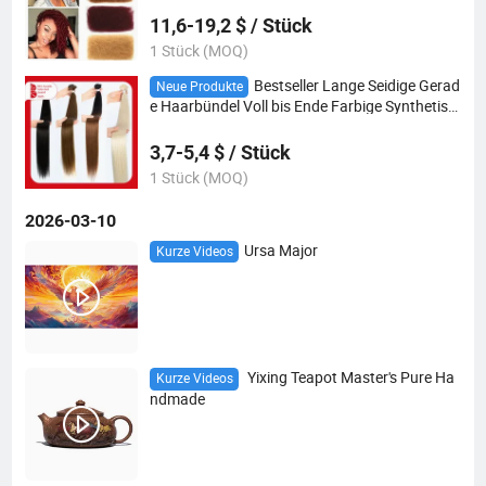
11,6-19,2 $ / Stück
1 Stück (MOQ)
Bestseller Lange Seidige Gerad
Neue Produkte
e Haarbündel Voll bis Ende Farbige Synthetisc
he Haarverlängerung Blonde Ombre Hochlicht
für Frauen
3,7-5,4 $ / Stück
1 Stück (MOQ)
2026-03-10
Ursa Major
Kurze Videos
Yixing Teapot Master's Pure Ha
Kurze Videos
ndmade