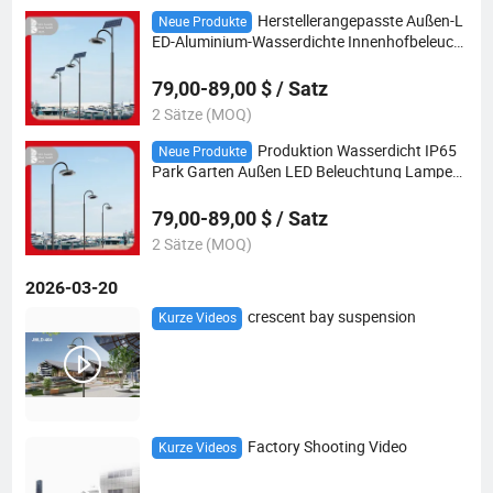
Herstellerangepasste Außen-L
Neue Produkte
ED-Aluminium-Wasserdichte Innenhofbeleucht
ung geeignet für Gartenrasen Gemeinschaften
79,00-89,00 $ / Satz
2 Sätze (MOQ)
Produktion Wasserdicht IP65
Neue Produkte
Park Garten Außen LED Beleuchtung Lampe
Moderne Lichtmasten Solar Landschaftslicht
79,00-89,00 $ / Satz
2 Sätze (MOQ)
2026-03-20
crescent bay suspension
Kurze Videos
Factory Shooting Video
Kurze Videos