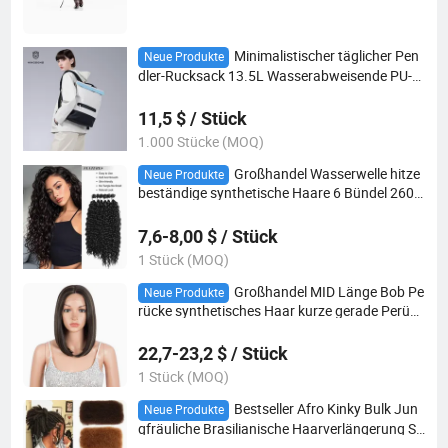
Minimalistischer täglicher Pen
Neue Produkte
dler-Rucksack 13.5L Wasserabweisende PU-L
aptop-Schultasche
11,5 $ / Stück
1.000 Stücke (MOQ)
Großhandel Wasserwelle hitze
Neue Produkte
beständige synthetische Haare 6 Bündel 260g
natürliche schwarze Haarverlängerungen
7,6-8,00 $ / Stück
1 Stück (MOQ)
Großhandel MID Länge Bob Pe
Neue Produkte
rücke synthetisches Haar kurze gerade Perück
e helle Farbe natürlich für Frauen
22,7-23,2 $ / Stück
1 Stück (MOQ)
Bestseller Afro Kinky Bulk Jun
Neue Produkte
gfräuliche Brasilianische Haarverlängerung Sc
hnittige Ausgerichtete Menschenhaarbündel