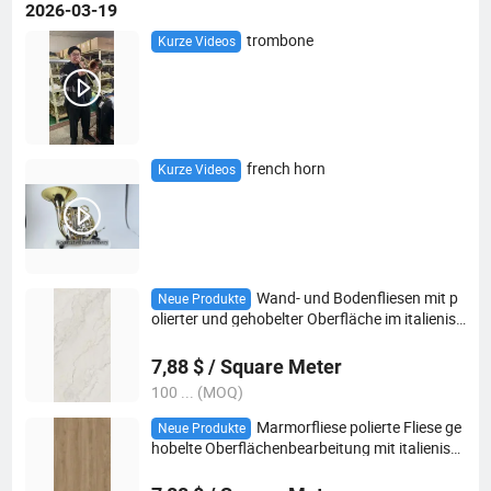
2026-03-19
trombone
Kurze Videos
french horn
Kurze Videos
Wand- und Bodenfliesen mit p
Neue Produkte
olierter und gehobelter Oberfläche im italienisc
hen Marmor-Design
7,88 $ / Square Meter
100 ... (MOQ)
Marmorfliese polierte Fliese ge
Neue Produkte
hobelte Oberflächenbearbeitung mit italienisc
hem Marmor Design