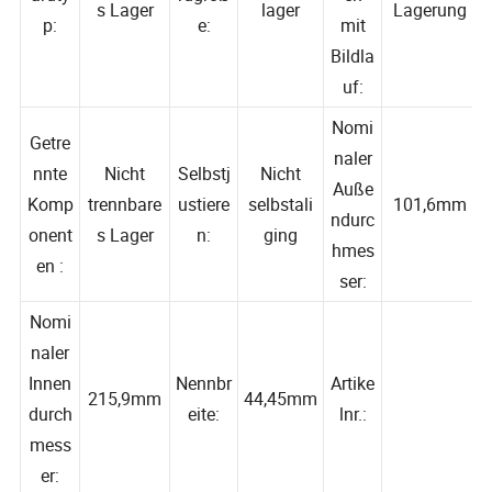
Metrische
Standard
Einreihige
ardty
rdgröß
en
s Lager
lager
Lagerung
p:
e:
mit
Bildla
uf:
Nomi
Getre
naler
nnte
Nicht
Selbstj
Nicht
Auße
Komp
trennbare
ustiere
selbstali
101,6mm
ndurc
onent
s Lager
n:
ging
hmes
en :
ser:
Nomi
naler
Innen
Nennbr
Artike
215,9mm
44,45mm
durch
eite:
lnr.:
mess