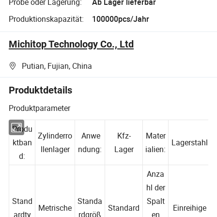
Probe oder Lagerung:
Ab Lager lieferbar
Produktionskapazität:
100000pcs/Jahr
Michitop Technology Co., Ltd
Putian, Fujian, China
Produktdetails
Produktparameter
Produ
Zylinderro
Anwe
Kfz-
Mater
ktban
Lagerstahl
llenlager
ndung:
Lager
ialien:
d:
Anza
hl der
Stand
Standa
Spalt