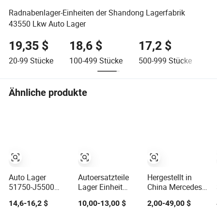
Radnabenlager-Einheiten der Shandong Lagerfabrik
43550 Lkw Auto Lager
19,35 $
18,6 $
17,2 $
1
20-99
Stücke
100-499
Stücke
500-999
Stücke
≥1
Ähnliche produkte
Auto Lager
Autoersatzteile
Hergestellt in
51750-J5500
Lager Einheit
China Mercedes
51750j5500
Vorderachsnabenlager
Lager Radnaben
14,6-16,2 $
10,00-13,00 $
2,00-49,00 $
Hinterradnabenlager
Radnabe für
Einheit
Radlager Nabe
Nissan Micra
9063503710 für