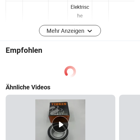
er:
Elektrisc
he
Mehr Anzeigen
Hochges
Betrie
chwindig
Hohe
Gewic
Positio
bliche
Empfohlen
8,4kg
keitsmas
Geschwin
ht:
n:
Leist
chine,
digkeit
ung:
Ölpumpe,
Kompres
sor
Ähnliche Videos
Muster
Käfig
Kabel
Tiefer
oder
Ab Lager
e und
Lagerstähl
führu
Graben-
Lageru
lieferbar
Mater
e
ng:
Laufweg
ng:
ialien:
Kunde