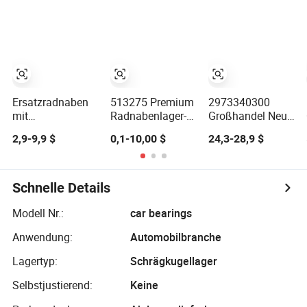
für KIA Stinger
Benz Sprinter
Zubehör
Ersatzradnaben
513275 Premium
2973340300
mit
Radnabenlager-
Großhandel Neue
Lageranordnung
Einheit für
Hinterrad-Auto-
2,9-9,9 $
0,1-10,00 $
24,3-28,9 $
für Auto
verbesserte
Lager
Radnaben Einheit
Fahrzeugstabilität
Nabenbaugruppe
Automobil
für Benz 223/S
Chassis Nabe
2021 Hinterrad
Schnelle Details
7466995
RM930827
Modell Nr.:
car bearings
Anwendung:
Automobilbranche
Lagertyp:
Schrägkugellager
Selbstjustierend:
Keine