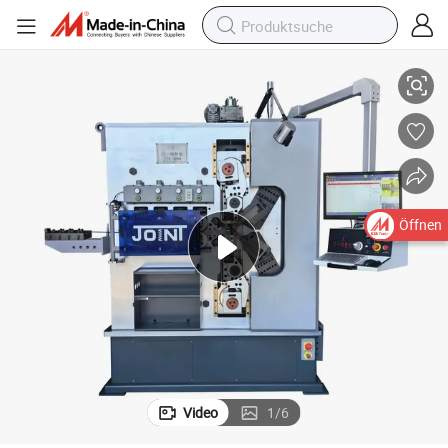
CNC-Federwickelmaschine für Spannfedern
Öffnen
Video
1
/
6