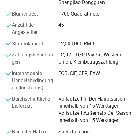
Shangjiao Dongguan
übersteigt.
Verdrehmaschinen, Feder-Schleifmaschinen, Backfire Öfen
und Straighteners, einschließlich mehr als dreißig Sorten.
Blumenbeet
1700 Quadratmeter
Die Bildschirmdiagnose zeigt den Alarmstatus
Unsere Vorteile:
und die erforderlichen Korrekturmaßnahmen
Anzahl der
45
Angestellten
an.
1. Eine komplette Produktionslinie von Design,
Formgebung, Finishing-Operationen, Werkzeuge, Kontrolle,
Stammkapital
12,000,000 RMB
Die Standardfederformen sind für eine
Testen, Debuggen und Packen.
einfache Einrichtung vorprogrammiert.
Zahlungsbedingun
LC, T/T, D/P, PayPal, Western
gen
Union, Kleinbetragszahlung
2. Ein kompletter Satz von Produkten zur Verarbeitung der
Die OD-Steuerung ist eine Standardfunktion.
Federn von 0,15mm bis 20mm sowie
Internationale
FOB, CIF, CFR, EXW
Modernste Touchscreen-Bedienoberfläche für
Ergänzungsprodukte.
Handelsbedingung
einfache Bedienung.
en (Incoterms)
3. Eine leistungsfähige Entwicklung & Design-Fähigkeit.
Programmierbare Luftventile ermöglichen
Unsere eigene Werkzeugwerkstatt ermöglicht es dem
Durchschnittliche
Vorlaufzeit In Der Hauptsaison:
Unternehmen, an OEM/ODM-Projekten problemlos zu
eine flexible pneumatische Anwendung.
Lieferzeit
Innerhalb von 15 Werktagen,
arbeiten.
Sicherheitssensor und Positionssensor im
Vorlaufzeit Außerhalb Der Saison,
Innerhalb von 15 Werktagen
4. Qualität als erstes ist QA/QC eine der wichtigsten
Lieferumfang enthalten.
Abteilungen in unserem Unternehmen.
Nächster Hafen
Shenzhen port
USB-Datenzugriffsschnittstelle, bequem für