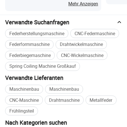
Mehr Anzeigen
Max. Drahtzufuhrwert
10000,00MM
Drahtgröße
3,0-8,0mm
Verwandte Suchanfragen
Max. Drahtzufuhrgeschwindigkeit
70m/Min
Federherstellungsmaschine
CNC-Federmaschine
Max. Zuführlänge
Unbegrenzt
Federformmaschine
Drahtwickelmaschine
Gesamtleistung der Servomotoren
56,5KW
Eingangsnetzteil
380V/50HZ/3PH
Federbiegemaschine
CNC-Wickelmaschine
Steuerungssystem
Selbst entwickeltes System
Spring Coiling Machine Großkauf
Sondennr
2
Verwandte Lieferanten
Nettolänge
2250MM
Maschinenbau
Maschinenbau
Netzbreite
2100MM
CNC-Maschine
Drahtmaschine
Metallfeder
Nettohöhe
2500MM
Frühlingsteil
Nettogewicht
7000KGS
Nach Kategorien suchen