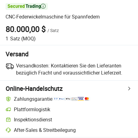

CNC-Federwickelmaschine für Spannfedern
80.000,00 $
/
Satz
1
Satz
(MOQ)
Versand
Versandkosten:
Kontaktieren Sie den Lieferanten
bezüglich Fracht und voraussichtlicher Lieferzeit.
Online-Handelschutz
Zahlungsgarantie
Plattformlogistik
Klarere Sendungsverfolgung mit plattformunterstützter Logistik
Inspektionsdienst
Optionale Vorabinspektion zur Überprüfung von Qualität und Menge
After-Sales & Streitbeilegung
Plattformgestützte Streitbeilegung, einschließlich Rückerstattungen