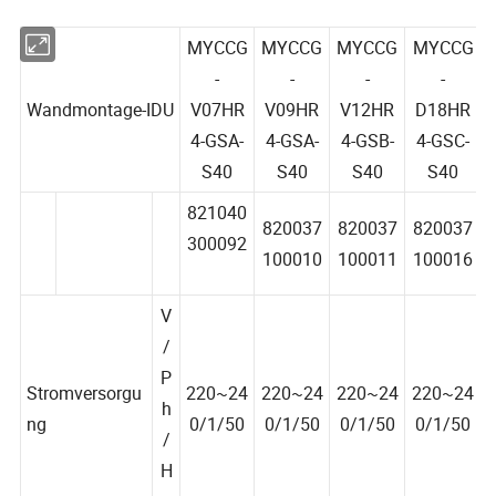
MYCCG
MYCCG
MYCCG
MYCCG
-
-
-
-
Wandmontage-IDU
V07HR
V09HR
V12HR
D18HR
4-GSA-
4-GSA-
4-GSB-
4-GSC-
S40
S40
S40
S40
821040
820037
820037
820037
300092
100010
100011
100016
V
/
P
Stromversorgu
220~24
220~24
220~24
220~24
h
ng
0/1/50
0/1/50
0/1/50
0/1/50
/