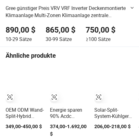
Gree günstiger Preis VRV VRF Inverter Deckenmontierte
Klimaanlage Multi-Zonen Klimaanlage zentrale
Klimaanlage HVAC-System
890,00 $
865,00 $
750,00 $
10-29
Sätze
30-99
Sätze
≥100
Sätze
Ähnliche produkte
OEM ODM Wand-
Energie sparen
Solar-Split-
Split-Hybrid
90% Acdc
System-Kühlgerät
Grüner
Netzanschluss
mit niedrigem
349,00-450,00 $
374,00-1.692,00
206,00-218,00 $
umweltfreundlicher
Direkt-
Stromverbrauch
$
Solarstrom-
Solarmodul
für