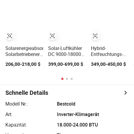
Klimaanlage
Klimaanlage
Haushaltsklimaanl
Solarenergieabsorption
Solar-Luftkühler
Hybrid-
Solarbetriebener
DC 9000-18000
Entfeuchtungs-
Hybridwechselrichter
BTU betriebenes
Solarstrom-
206,00-218,00 $
399,00-699,00 $
349,00-450,00 $
12000BTU Split-
Inverter-
Klimaanlage mit
Klimaanlage
Energiesystem
WLAN
für
netzunabhängige
Split-Anlagen für
Schnelle Details
Zuhause
Modell Nr.:
Bestcold
Art:
Inverter-Klimagerät
Kapazität:
18.000-24.000 BTU