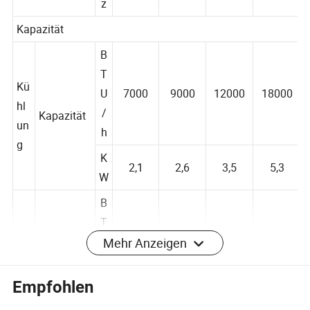
H
z
Kapazität
B
T
Kü
U
7000
9000
12000
18000
hl
/
Kapazität
un
h
g
K
2,1
2,6
3,5
5,3
W
B
Mehr Anzeigen
T
U
8000
10000
13000
19000
He
/
Empfohlen
izu
Kapazität
h
ng